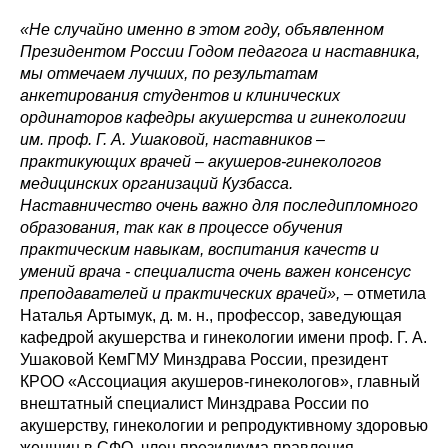
«Не случайно именно в этом году, объявленном
Президентом России Годом педагога и наставника,
мы отмечаем лучших, по результатам
анкетирования студентов и клинических
ординаторов кафедры акушерства и гинекологии
им. проф. Г. А. Ушаковой, наставников –
практикующих врачей
–
акушеров-гинекологов
медицинских организаций Кузбасса.
Наставничество очень важно для последипломного
образования, так как в процессе обучения
практическим навыкам, воспитания качеств и
умений врача - специалиста очень важен консенсус
преподавателей и практических врачей»,
– отметила
Наталья Артымук, д. м. н., профессор, заведующая
кафедрой акушерства и гинекологии имени проф. Г. А.
Ушаковой КемГМУ Минздрава России, президент
КРОО «Ассоциация акушеров-гинекологов», главный
внештатный специалист Минздрава России по
акушерству, гинекологии и репродуктивному здоровью
женщин в СФО, член президиума правления