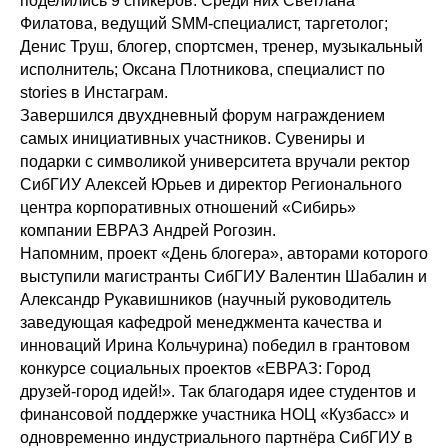
поделились 9 спикеров. Среди них Светлана
Филатова, ведущий SMM-специалист, таргетолог;
Денис Труш, блогер, спортсмен, тренер, музыкальный
исполнитель; Оксана Плотникова, специалист по
stories в Инстаграм.
Завершился двухдневный форум награждением
самых инициативных участников. Сувениры и
подарки с символикой университета вручали ректор
СибГИУ Алексей Юрьев и директор Регионального
центра корпоративных отношений «Сибирь»
компании ЕВРАЗ Андрей Рогозин.
Напомним, проект «День блогера», авторами которого
выступили магистранты СибГИУ Валентин Шабалин и
Александр Рукавишников (научный руководитель
заведующая кафедрой менеджмента качества и
инноваций Ирина Кольчурина) победил в грантовом
конкурсе социальных проектов «ЕВРАЗ: Город
друзей-город идей!». Так благодаря идее студентов и
финансовой поддержке участника НОЦ «Кузбасс» и
одновременно индустриального партнёра СибГИУ в