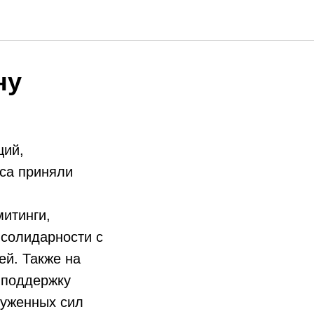
ну
ций,
сса приняли
митинги,
 солидарности с
ей. Также на
 поддержку
руженных сил