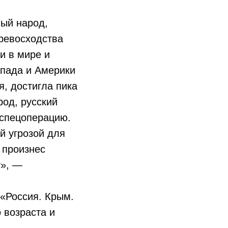
ный народ,
превосходства
и в мире и
апада и Америки
я, достигла пика
род, русский
 спецоперацию.
й угрозой для
 произнес
т», —
 «Россия. Крым.
 возраста и