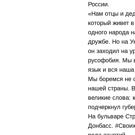
России.
«Нам отцы и де
который живет в
одного народа н
дружбе. Но на 
он заходил на у
русофобия. Мы в
язык и вся наша
Мы боремся не с
нашей страны. В
великие слова: к
подчеркнул губ
На бульваре Стр
Донбасс. #Своих