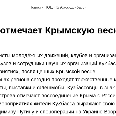
Новости НОЦ «Кузбасс-Донбасс»
 отмечает Крымскую вес
исты молодёжных движений, клубов и организа
узов и сотрудники научных организаций КуZба
риятиях, посвящённых Крымской весне.
онах региона сегодня проходят торжественные 
ты, выставки и флешмобы. Кузбассовцы в знак
строва отмечают воссоединение Крыма с Росси
мероприятиях жители КуZбасса выражают свою
димиру Путину и спецоперации на Украине Воо