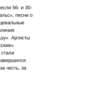
сли 56- и 30-
альс», песни о
нцевальные
пления
шу». Артисты
сские»
 стали
 Завершился
а честь, за