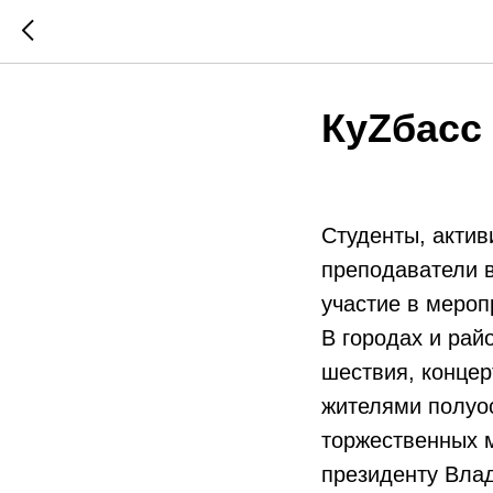
КуZбасс
Студенты, актив
преподаватели в
участие в мероп
В городах и рай
шествия, концер
жителями полуо
торжественных 
президенту Вла