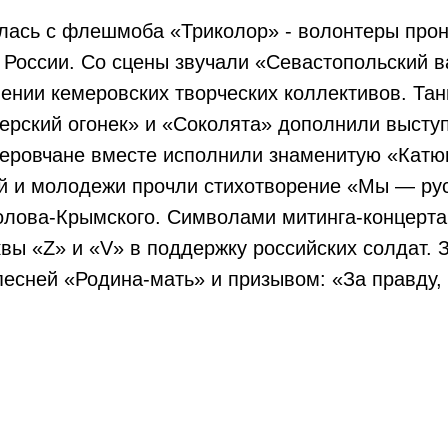
ась с флешмоба «Триколор» - волонтеры проне
России. Со сцены звучали «Севастопольский в
ении кемеровских творческих коллективов. Та
ерский огонек» и «Соколята» дополнили высту
меровчане вместе исполнили знаменитую «Катю
ей и молодежи прочли стихотворение «Мы — ру
олова-Крымского. Символами митинга-концерта
вы «Z» и «V» в поддержку российских солдат.
песней «Родина-мать» и призывом: «За правду, з