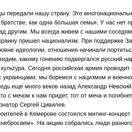
ды передали нашу страну. Это многонациональ
 братстве, как одна большая семья. У нас нет 
ад другим. Мы всегда живем с нашими соседям
Украину пришел национализм. При поддержке З
ровне идеологии, отношения начинали портитьс
идим, какому гонению подвергался русский на
 культура. Сегодня российская армия проводит
 украинцами, мы боремся с нацизмом и военно
едь еще много веков назад Александр Невский
то с мечом к нам придет, тот от меча и погибне
ернатор Сергей Цивилев.
оителей в Кемерове состоялся митинг-концерт
небросаем». На акцию собрались люди разного