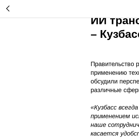
НОЦ «Ку
ИИ тран
– Кузбас
Правительство р
применению техн
обсудили перспе
различные сфер
«Кузбасс всегд
применением ис
наше сотруднич
касается удобс