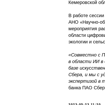
Кемеровской обл
В работе сессии
АНО «Научно-об
мероприятия ра
области цифрови
экологии и сель
«Совместно с П
в области ИИ в
базе искусстве
Сбера, и мы с 
экспертизой в 
банка ПАО Сбер
2023-05-23 11:20