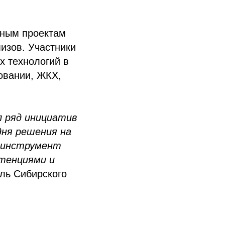
чным проектам
изов. Участники
 технологий в
овании, ЖКХ,
л ряд инициатив
дня решения на
й инструмент
етенциями и
ель Сибирского