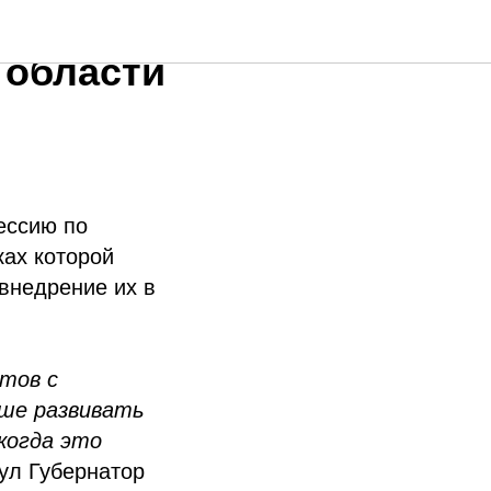
н-сессии
 области
ессию по
ках которой
внедрение их в
ктов с
ьше развивать
когда это
нул Губернатор