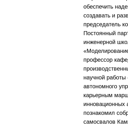
обеспечить наде
создавать и раз
председатель к
Постоянный пар
инженерной шко
«Моделирование
профессор кафе
производственны
научной работы
автономного уп
карьерным марш
инновационных 
познакомил соб
самосвалов Кам