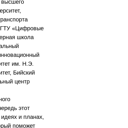
 высшего
ерситет,
транспорта
узГТУ «Цифровые
нерная школа
нальный
 инновационный
тет им. Н.Э.
тет, Бийский
ьный центр
ного
ередь этот
 идеях и планах,
торый поможет