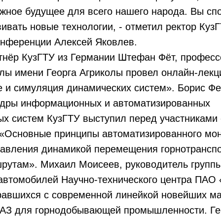
жное будущее для всего нашего народа. Вы сп
вивать новые технологии, - отметил ректор КузГ
онференции Алексей Яковлев.
тнёр КузГТУ из Германии Штефан Фёт, профес
лы имени Георга Агриколы провел онлайн-лек
 и симуляция динамических систем». Борис Фе
дры информационных и автоматизированных
х систем КузГТУ выступил перед участниками 
 «Основные принципы автоматизированного мон
равления динамикой перемещения горнотрансп
рутам». Михаил Моисеев, руководитель групп
автомобилей Научно-технического центра ПАО
равшихся с современной линейкой новейших м
АЗ для горнодобывающей промышленности. Ге