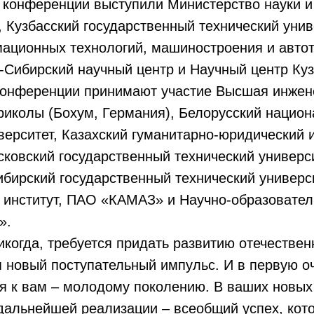
 конференции выступили Министерство науки и
 Кузбасский государственный технический унив
мационных технологий, машиностроения и авто
о-Сибирский научный центр и Научный центр К
 конференции принимают участие Высшая инже
риколы (Бохум, Германия), Белорусский нацио
верситет, Казахский гуманитарно-юридический
сковский государственный технический универси
бирский государственный технический универси
й институт, ПАО «КАМАЗ» и Научно-образовател
».
никогда, требуется придать развитию отечествен
 новый поступательный импульс. И в первую оч
я к вам – молодому поколению. В ваших новых
 дальнейшей реализации – всеобщий успех, ко