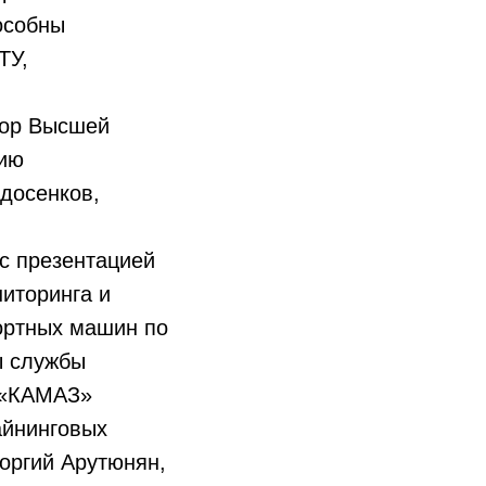
особны
ТУ,
сор Высшей
цию
досенков,
с презентацией
иторинга и
ортных машин по
ы службы
 «КАМАЗ»
айнинговых
оргий Арутюнян,