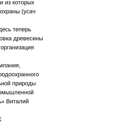
и из которых
охраны (усач
десь теперь
овка древесины
 организация
омпания,
родоохранного
льной природы
промышленной
ь» Виталий
К