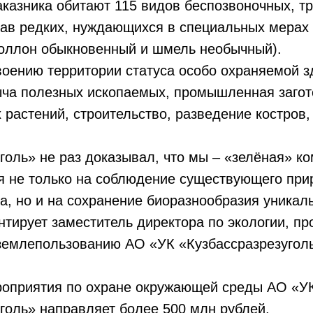
аказника обитают 115 видов беспозвоночных, тр
ав редких, нуждающихся в специальных мерах 
оллон обыкновенный и шмель необычный).
оению территории статуса особо охраняемой з
ча полезных ископаемых, промышленная загот
 растений, строительство, разведение костров,
голь» не раз доказывал, что мы – «зелёная» к
я не только на соблюдение существующего при
а, но и на сохранение биоразнообразия уника
нтирует заместитель директора по экологии, 
 землепользованию АО «УК «Кузбассразрезугол
роприятия по охране окружающей среды АО «У
голь» направляет более 500 млн рублей.