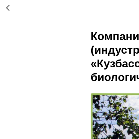
Компани
(индуст
«Кузбас
биологи