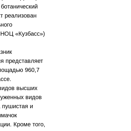
 ботанический
кт реализован
ьного
к НОЦ «Кузбасс»)
азник
ия представляет
площадью 960,7
ссе.
 видов высших
аруженных видов
а пушистая и
шмачок
ции. Кроме того,