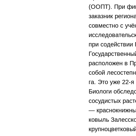
(ООПТ). При фи
заказник регион
совместно с учё
исследовательск
при содействии 
Государственный
расположен в П
собой лесостепн
га. Это уже 22-
Биологи обслед
сосудистых раст
— краснокнижные
ковыль Залесско
крупноцветковый