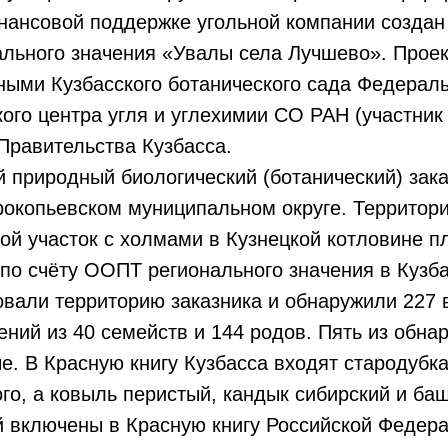
нансовой поддержке угольной компании создан
ального значения «Увалы села Лучшево». Прое
ными Кузбасского ботанического сада Федерал
ого центра угля и углехимии СО РАН (участни
Правительства Кузбасса.
 природный биологический (ботанический) зак
рокопьевском муниципальном округе. Территор
ой участок с холмами в Кузнецкой котловине 
я по счёту ООПТ регионального значения в Кузба
овали территорию заказника и обнаружили 227
ений из 40 семейств и 144 родов. Пять из обн
. В Красную книгу Кузбасса входят стародубк
го, а ковыль перистый, кандык сибирский и ба
 включены в Красную книгу Российской Федера