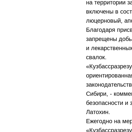
на территории з
включены в сост
люцерновый, ап
Благодаря присв
запрещены добы
и лекарственных
свалок.
«Кузбассразрезу
ориентированна
законодательств
Сибири, - комме
безопасности и
Латохин.
Ежегодно на ме
«Кузбассразрезу