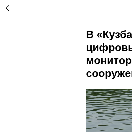
В «Кузб
цифровы
монитор
сооруже