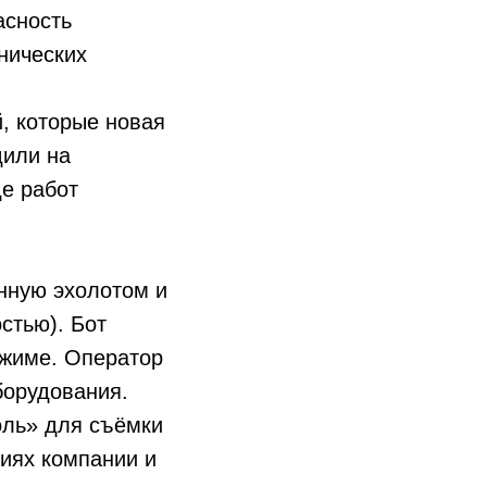
асность
нических
, которые новая
дили на
де работ
нную эхолотом и
стью). Бот
ежиме. Оператор
борудования.
оль» для съёмки
иях компании и