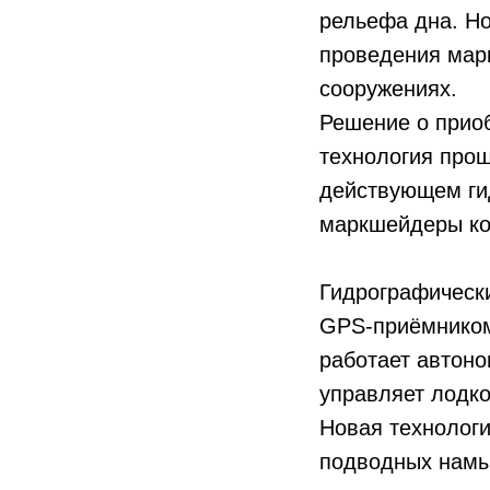
рельефа дна. Но
проведения мар
сооружениях.
Решение о приоб
технология прош
действующем гид
маркшейдеры ко
Гидрографически
GPS-приёмником 
работает автон
управляет лодко
Новая технологи
подводных намы