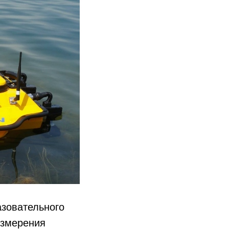
азовательного
измерения