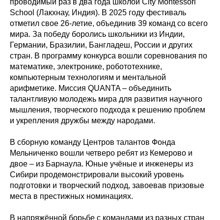
проводимый раз в два года школой City Montessori
School (Лакхнау, Индия). В 2025 году фестиваль
отметил свое 26-летие, объединив 39 команд со всего
мира. За победу боролись школьники из Индии,
Германии, Бразилии, Бангладеш, России и других
стран. В программу конкурса вошли соревнования по
математике, электронике, робототехнике,
компьютерным технологиям и ментальной
арифметике. Миссия QUANTA – объединить
талантливую молодежь мира для развития научного
мышления, творческого подхода к решению проблем
и укрепления дружбы между народами.
В сборную команду Центров талантов Фонда
Мельниченко вошли четверо ребят из Кемерово и
двое – из Барнаула. Юные учёные и инженеры из
Сибири продемонстрировали высокий уровень
подготовки и творческий подход, завоевав призовые
места в престижных номинациях.
В напряжённой борьбе с командами из разных стран