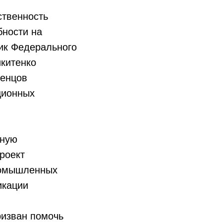
ственность
бности на
ик Федерального
икитенко
ленцов
ционных
ьную
роект
промышленных
икации
ризван помочь