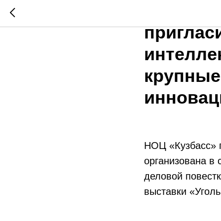
Патентн
приглас
интелле
крупные
инновац
НОЦ «Кузбасс» 
организована в 
деловой повест
выставки «Уголь