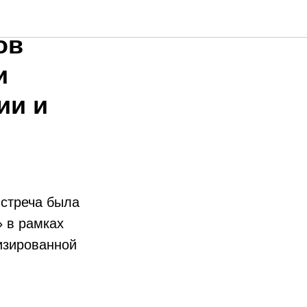
ов
и
ии и
стреча была
» в рамках
изированной