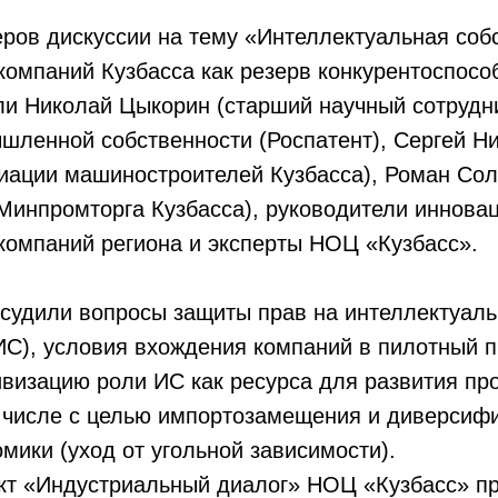
еров дискуссии на тему «Интеллектуальная соб
омпаний Кузбасса как резерв конкурентоспосо
ли Николай Цыкорин (старший научный сотрудн
шленной собственности (Роспатент), Сергей Н
циации машиностроителей Кузбасса), Роман Со
Минпромторга Кузбасса), руководители иннова
омпаний региона и эксперты НОЦ «Кузбасс».
судили вопросы защиты прав на интеллектуал
ИС), условия вхождения компаний в пилотный п
тивизацию роли ИС как ресурса для развития 
м числе с целью импортозамещения и диверсиф
омики (уход от угольной зависимости).
кт «Индустриальный диалог» НОЦ «Кузбасс» п