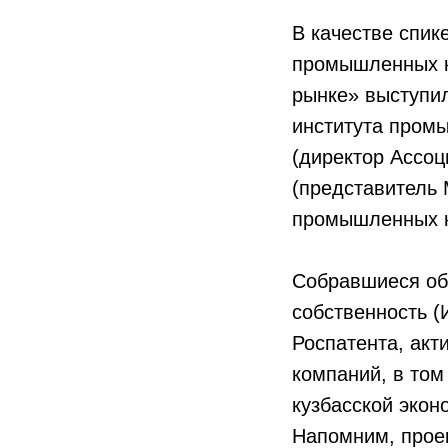
В качестве спик
промышленных к
рынке» выступи
института промы
(директор Ассо
(представитель 
промышленных к
Собравшиеся об
собственность (
Роспатента, ак
компаний, в то
кузбасской экон
Напомним, прое