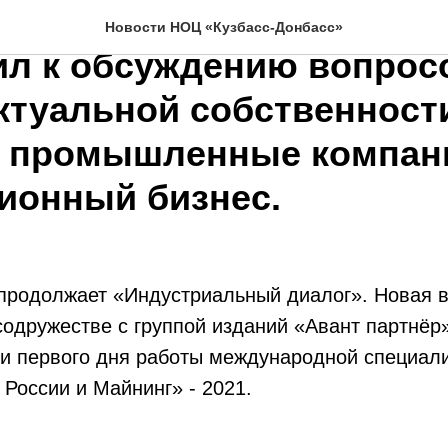
ый офис НОЦ «Кузбасс»
Новости НОЦ «Кузбасс-Донбасс»
ил к обсуждению вопрос
ктуальной собственност
 промышленные компан
ионный бизнес.
продолжает «Индустриальный диалог». Новая в
содружестве с группой изданий «Авант партнёр
ки первого дня работы международной специал
 России и Майнинг» - 2021.