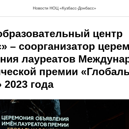
Новости НОЦ «Кузбасс-Донбасс»
образовательный центр
с» – соорганизатор цере
ния лауреатов Междуна
ической премии «Глобал
 2023 года