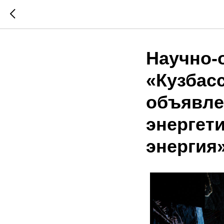
Научно-
«Кузбас
объявле
энергет
энергия»