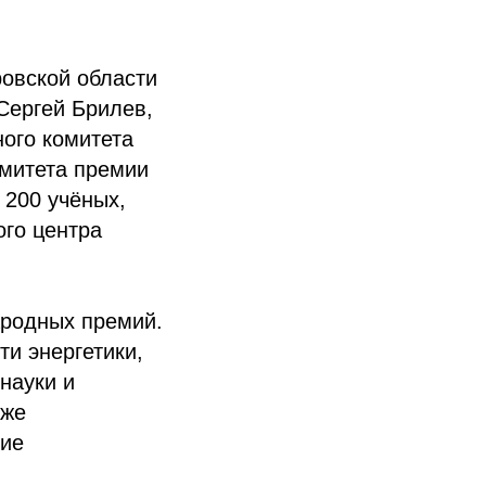
.
овской области
Сергей Брилев,
ого комитета
омитета премии
 200 учёных,
ого центра
ародных премий.
и энергетики,
науки и
кже
ние