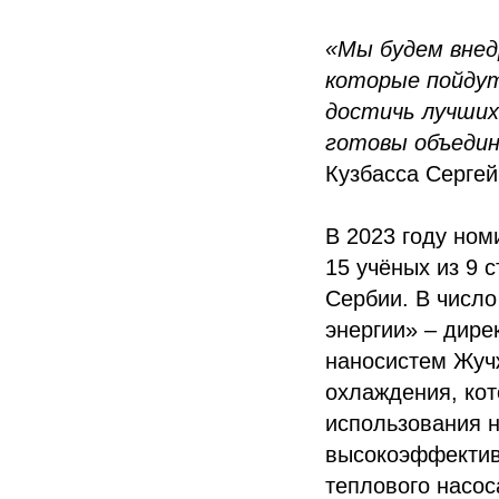
«Мы будем внед
которые пойдут
достичь лучших
готовы объедин
Кузбасса Сергей
В 2023 году но
15 учёных из 9 
Сербии. В числ
энергии» – дире
наносистем Жучж
охлаждения, ко
использования н
высокоэффективн
теплового насос