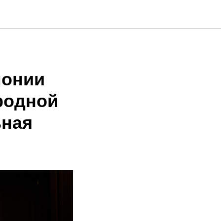
монии
родной
ьная