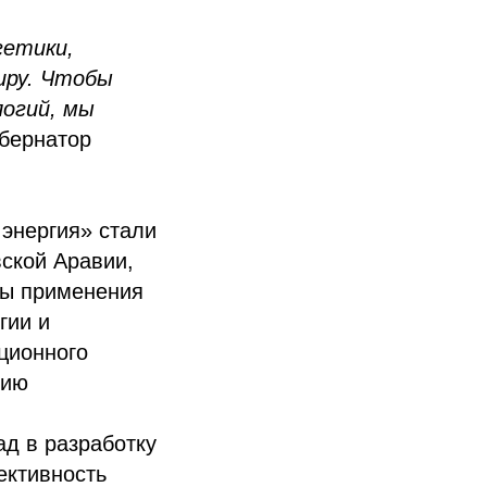
гетики,
иру. Чтобы
логий, мы
бернатор
энергия» стали
вской Аравии,
бы применения
гии и
ционного
гию
ад в разработку
ективность