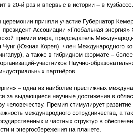
ит в 20-й раз и впервые в истории – в Кузбассе
й церемонии приняли участие Губернатор Кемер
 президент Ассоциации «Глобальная энергия» 
вской премии мира, председатель Международн
н Чунг (Южная Корея), член Международного к
нгапур), а также в гибридном формате – более
организаций-участников Научно-образовательн
 индустриальных партнёров.
ергия» – одна из наиболее престижных междун
я за выдающиеся научные достижения в област
у человечеству. Премия стимулирует развитие 
ажность международного сотрудничества, а та
осударственных и частных структур в обеспече
сти и энергосбережения на планете.