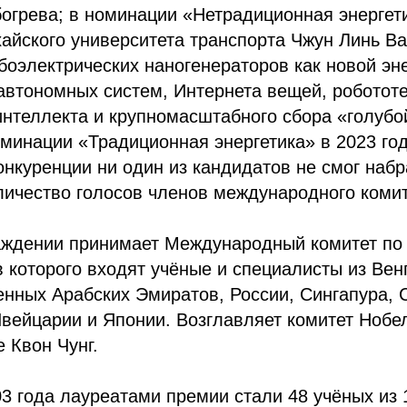
огрева; в номинации «Нетрадиционная энергет
йского университета транспорта Чжун Линь Ван
боэлектрических наногенераторов как новой эн
автономных систем, Интернета вещей, робототе
интеллекта и крупномасштабного сбора «голубо
минации «Традиционная энергетика» в 2023 год
онкуренции ни один из кандидатов не смог набр
личество голосов членов международного комит
аждении принимает Международный комитет по
в которого входят учёные и специалисты из Вен
енных Арабских Эмиратов, России, Сингапура,
вейцарии и Японии. Возглавляет комитет Нобе
 Квон Чунг.
3 года лауреатами премии стали 48 учёных из 1