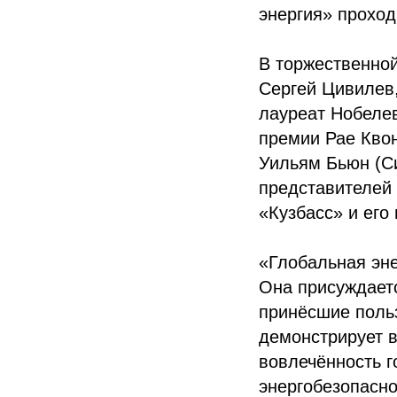
энергия» проход
В торжественно
Сергей Цивилев,
лауреат Нобеле
премии Рае Кво
Уильям Бьюн (Си
представителей 
«Кузбасс» и его
«Глобальная эн
Она присуждаетс
принёсшие польз
демонстрирует в
вовлечённость г
энергобезопасно