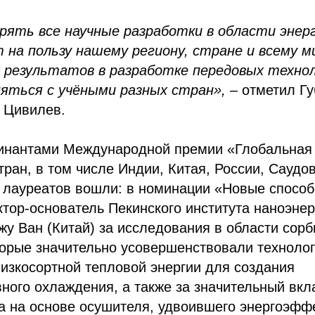
рять все научные разработки в области энер
 на пользу нашему региону, стране и всему м
 результатов в разработке передовых техно
яться с учёными разных стран»,
– отметил Гу
 Цивилев.
минантами Международной премии «Глобальная 
стран, в том числе Индии, Китая, России, Саудо
о лауреатов вошли: в номинации «Новые спосо
ктор-основатель Пекинского института наноэнер
у Ван (Китай) за исследования в области сорб
торые значительно усовершенствовали техноло
изкосортной тепловой энергии для создания
ого охлаждения, а также за значительный вкл
а на основе осушителя, удвоившего энергоэфф