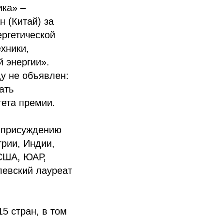
ика» –
 (Китай) за
ергетической
хники,
й энергии».
у не объявлен:
ать
ета премии.
 присуждению
грии, Индии,
 США, ЮАР,
левский лауреат
5 стран, в том