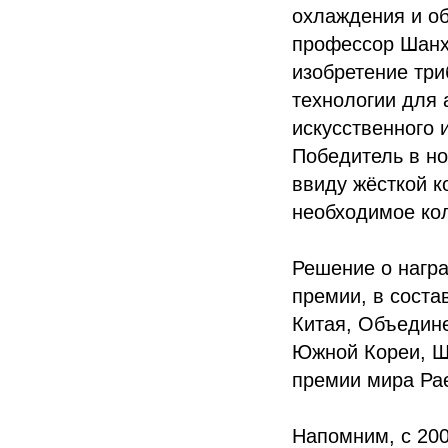
охлаждения и об
профессор Шанха
изобретение три
технологии для 
искусственного 
Победитель в но
ввиду жёсткой к
необходимое ко
Решение о нагр
премии, в соста
Китая, Объедин
Южной Кореи, Ш
премии мира Рае
Напомним, с 200