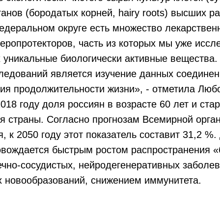
ганов (бородатых корней, hairy roots) высших р
едеральном округе есть множество лекарствен
еропротекторов, часть из которых мы уже иссл
х уникальные биологически активные вещества
ледований является изучение данных соединени
ния продолжительности жизни», - отметила Лю
2018 году доля россиян в возрасте 60 лет и ст
я страны. Согласно прогнозам Всемирной орга
, к 2050 году этот показатель составит 31,2 %.
овождается быстрым ростом распространения «
ечно-сосудистых, нейродегенеративных заболев
х новообразований, снижением иммунитета.