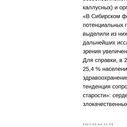
каллусных) и ор
«В Сибирском ф
потенциальных г
выделили из ни
дальнейших исс
зрения увеличе
Для справки, в 
25,4 % населени
здравоохранения
тенденция сопр
старости»: серд
злокачественны
2021-02-04 13:59