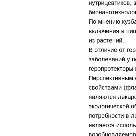
нутрицевтиков, 
бионанотехноло
По мнению кузб
включения в пи
из растений.
В отличие от ге
заболеваний у п
геропротекторы 
Перспективным 
свойствами (фл
являются лекарс
экологической о
потребности в 
является исполь
возобновляемого