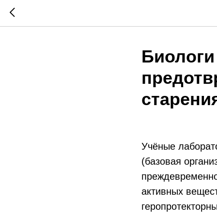
Биологи
предотв
старени
Учёные лаборат
(базовая орган
преждевременног
активных вещес
геропротекторны