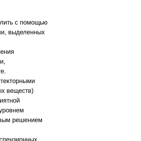
длить с помощью
ми, выделенных
чения
и,
е.
отекторными
ых веществ)
риятной
 уровнем
овым решением
успензионных,