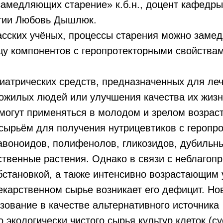
замедляющих старение» к.б.н., доцент кафедры
гии Любовь Дышлюк.
асских учёных, процессы старения можно заме
щу компонентов с геропротекторными свойства
риатрических средств, предназначенных для ле
ожилых людей или улучшения качества их жизн
могут применяться в молодом и зрелом возраст
сырьём для получения нутрицевтиков с геропр
авоноидов, полифенолов, гликозидов, дубильн
твенные растения. Однако в связи с неблагоп
бстановкой, а также интенсивно возрастающим
лекарственном сырье возникает его дефицит. Н
зование в качестве альтернативного источника
 экологически чистого сырья культур клеток (с