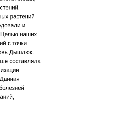
астений.
ных растений –
едовали и
. Целью наших
й с точки
бовь Дышлюк.
арше составляла
низации
 Данная
болезней
аний,