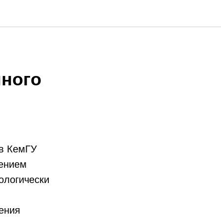
ного
ов КемГУ
щением
ологически
чения