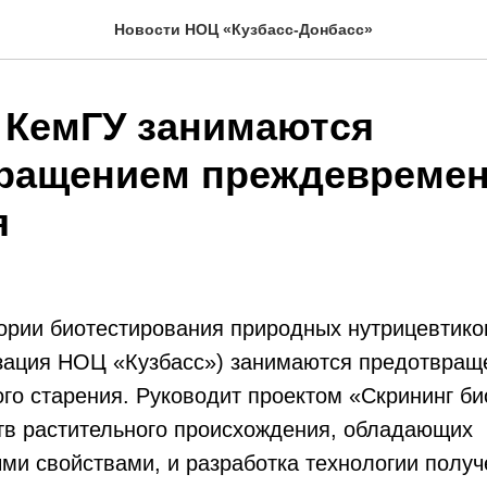
Новости НОЦ «Кузбасс-Донбасс»
 КемГУ занимаются
ращением преждевремен
я
ории биотестирования природных нутрицевтик
изация НОЦ «Кузбасс») занимаются предотвра
о старения. Руководит проектом «Скрининг би
тв растительного происхождения, обладающих
ми свойствами, и разработка технологии полу