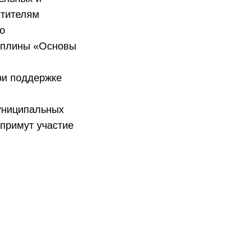
стителям
о
иплины «Основы
ри поддержке
муниципальных
 примут участие