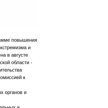
грамме повышения
кстремизма и
на в августе
ской области -
ительства
комиссией к
х органов и
ельных и