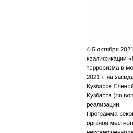
4-5 октября 202
квалификации «
терроризма в м
2021 г. на засе
Кузбассе Елено
Кузбасса (по во
реализации.
Программа реко
органов местног
несовершенноле