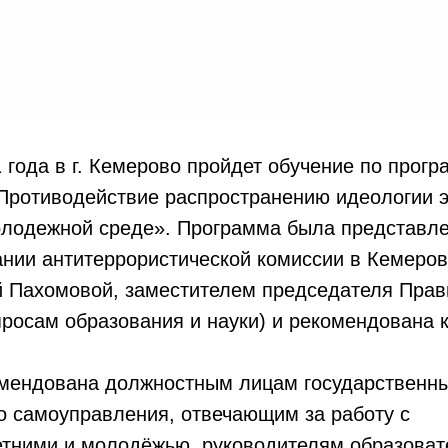
1 года в г. Кемерово пройдет обучение по про
Противодействие распространению идеологии э
олодежной среде». Программа была представле
дании антитеррористической комиссии в Кемеров
й Пахомовой, заместителем председателя Прав
просам образования и науки) и рекомендована 
мендована должностным лицам государственны
о самоуправления, отвечающим за работу с
тними и молодёжью, руководителям образоват