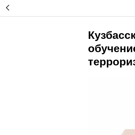
Кузбасс
обучени
террори