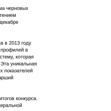
ма черновых
етением
 декабре
а в 2013 году
 профилей в
стему, которая
 Эта уникальная
их показателей
тарший
тогов конкурса.
деральной