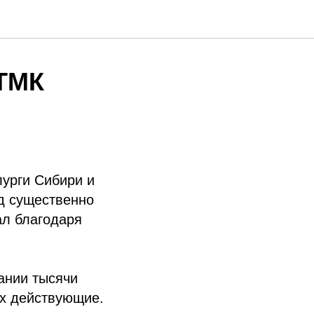
ТМК
лурги Сибири и
д существенно
ал благодаря
пании тысячи
их действующие.