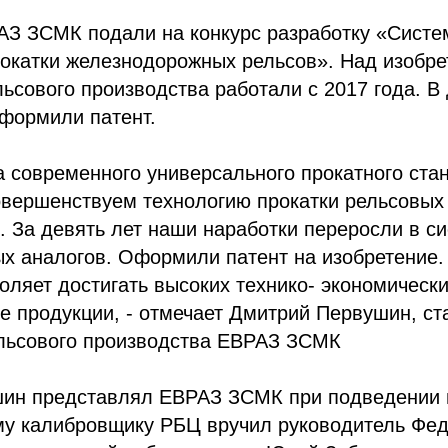
АЗ ЗСМК подали на конкурс разработку «Систе
рокатки железнодорожных рельсов». Над изобр
ьсового производства работали с 2017 года. В
формили патент.
 современного универсального прокатного стан
овершенствуем технологию прокатки рельсовых
. За девять лет наши наработки переросли в си
х аналогов. Оформили патент на изобретение.
оляет достигать высоких технико- экономическ
е продукции, - отмечает Дмитрий Первушин, с
льсового производства ЕВРАЗ ЗСМК
ин представлял ЕВРАЗ ЗСМК при подведении и
у калибровщику РБЦ вручил руководитель Фе