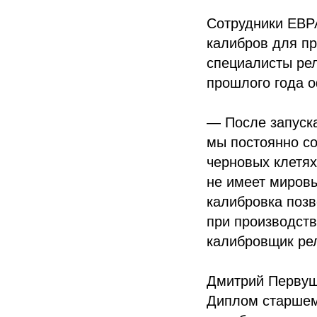
Сотрудники ЕВР
калибров для п
специалисты рел
прошлого года о
— После запуска
мы постоянно с
черновых клетях
не имеет мировы
калибровка позв
при производств
калибровщик ре
Дмитрий Первуш
Диплом старшем