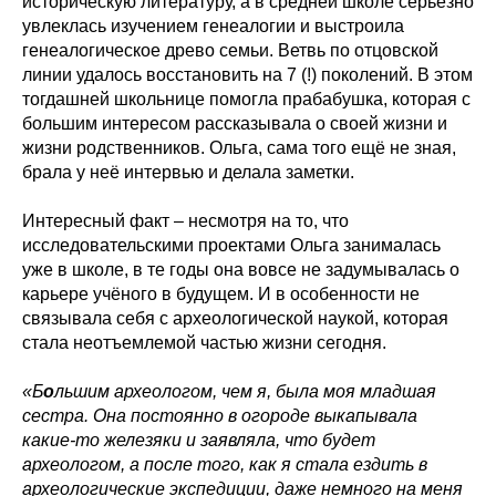
историческую литературу, а в средней школе серьёзно
увлеклась изучением генеалогии и выстроила
генеалогическое древо семьи. Ветвь по отцовской
линии удалось восстановить на 7 (!) поколений. В этом
тогдашней школьнице помогла прабабушка, которая с
большим интересом рассказывала о своей жизни и
жизни родственников. Ольга, сама того ещё не зная,
брала у неё интервью и делала заметки.
Интересный факт – несмотря на то, что
исследовательскими проектами Ольга занималась
уже в школе, в те годы она вовсе не задумывалась о
карьере учёного в будущем. И в особенности не
связывала себя с археологической наукой, которая
стала неотъемлемой частью жизни сегодня.
«Б
о
льшим археологом, чем я, была моя младшая
сестра. Она постоянно в огороде выкапывала
какие-то железяки и заявляла, что будет
археологом, а после того, как я стала ездить в
археологические экспедиции, даже немного на меня