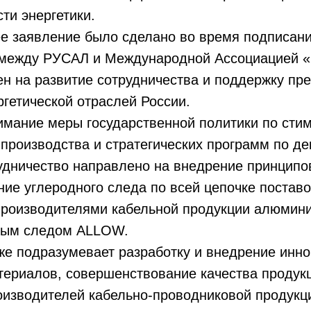
сти энергетики.
е заявление было сделано во время подписани
 между РУСАЛ и Международной Ассоциацией «
н на развитие сотрудничества и поддержку пр
ргетической отраслей России.
имание меры государственной политики по сти
производства и стратегических программ по д
удничество направлено на внедрение принципо
ние углеродного следа по всей цепочке поставо
производителями кабельной продукции алюмини
ным следом ALLOW.
же подразумевает разработку и внедрение инн
териалов, совершенствование качества продукц
изводителей кабельно-проводниковой продукци