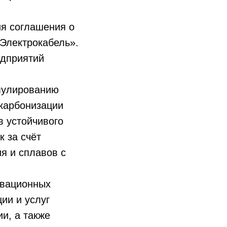
я соглашения о
Электрокабель».
едприятий
мулированию
екарбонизации
в устойчивого
к за счёт
я и сплавов с
овационных
ии и услуг
и, а также