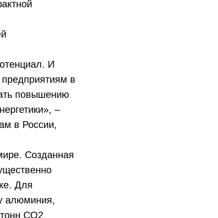
фактной
ей
отенциал. И
 предприятиям в
вать повышению
нергетики», –
ам в России,
мире. Созданная
существенно
ке. Для
у алюминия,
 тонн CO2