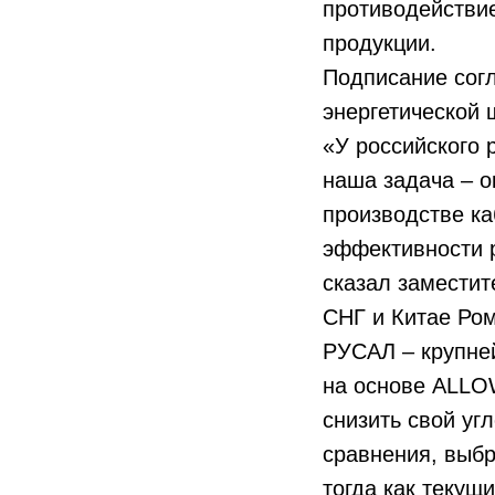
противодействи
продукции.
Подписание сог
энергетической 
«У российского 
наша задача – о
производстве к
эффективности р
сказал заместит
СНГ и Китае Ро
РУСАЛ – крупне
на основе ALLO
снизить свой уг
сравнения, выб
тогда как текущ