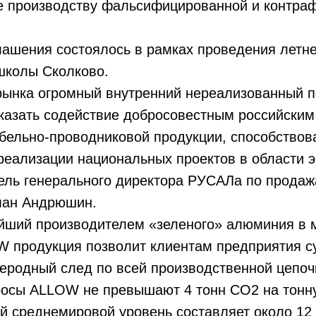
е производству фальсифицированной и контра
лашения состоялось в рамках проведения летн
школы Сколково.
рынка огромный внутренний нереализованный п
казать содействие добросовестным российским
абельно-проводниковой продукции, способство
еализации национальных проектов в области э
ель генерального директора РУСАЛа по продаж
ман Андрюшин.
йший производителем «зеленого» алюминия в 
W продукция позволит клиентам предприятия 
леродный след по всей производственной цепоч
росы ALLOW не превышают 4 тонн CO2 на тонн
ий среднемировой уровень составляет около 12