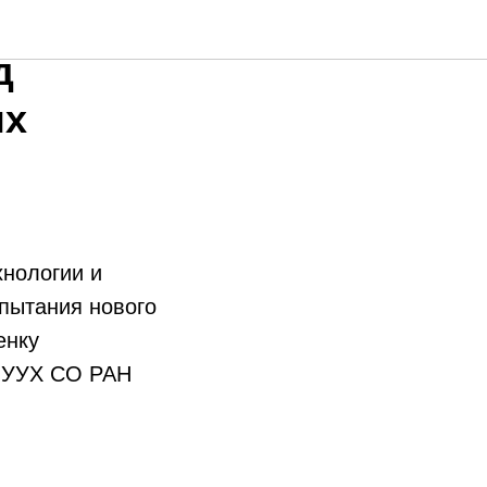
д
ых
нологии и
пытания нового
енку
Ц УУХ СО РАН