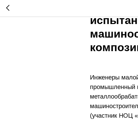
Кузбасс
испытан
машинос
компози
Инженеры малой
промышленный и
металлообрабат
машиностроител
(участник НОЦ 