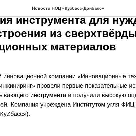
кие инженеры провели
Новости НОЦ «Кузбасс-Донбасс»
ия инструмента для нуж
троения из сверхтвёрд
ционных материалов
 инновационной компании «Инновационные тех
нжиниринг» провели первые показательные ис
ывающего инструмента и получили высокую оц
ей. Компания учреждена Институтом угля ФИ
«КуZбасс»).