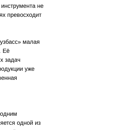
 инструмента не
ях превосходит
Кузбасс» малая
. Её
х задач
родукции уже
венная
 одним
яется одной из