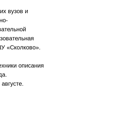
их вузов и
но-
вательной
зовательная
ШУ «Сколково».
ехники описания
да.
 августе.