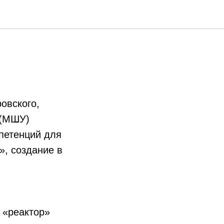
л лекций
овского,
 (МШУ)
петенций для
», создание в
 «реактор»