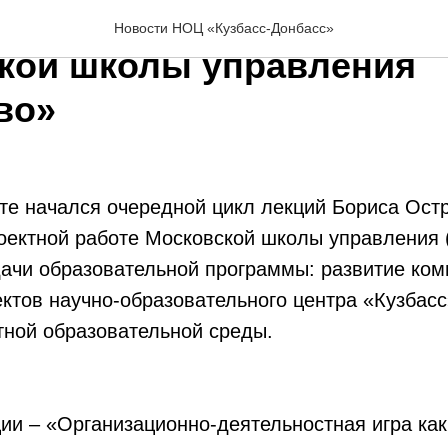
ссе стартовал новый цик
Новости НОЦ «Кузбасс-Донбасс»
кой школы управления
во»
е начался очередной цикл лекций Бориса Остр
роектной работе Московской школы управления
ачи образовательной программы: развитие ком
ктов научно-образовательного центра «Кузбасс
тной образовательной среды.
ии – «Организационно-деятельностная игра как