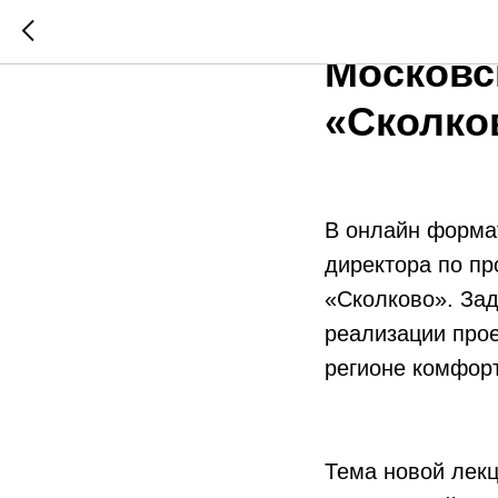
В Кузба
Московс
«Сколко
В онлайн формат
директора по п
«Сколково». Зад
реализации прое
регионе комфор
Тема новой лекц