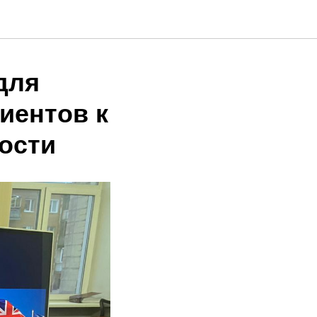
для
иентов к
ости