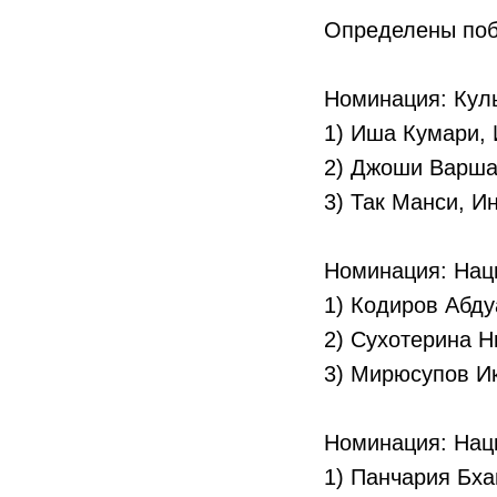
Определены поб
Номинация: Куль
1) Иша Кумари,
2) Джоши Варша
3) Так Манси, 
Номинация: Нац
1) Кодиров Абду
2) Сухотерина Н
3) Мирюсупов И
Номинация: Нац
1) Панчария Бх