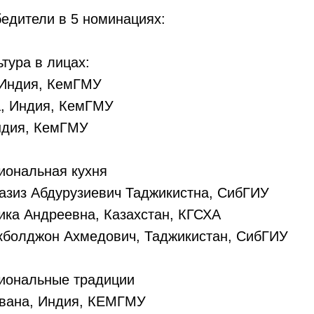
едители в 5 номинациях:
тура в лицах:
 Индия, КемГМУ
, Индия, КемГМУ
Индия, КемГМУ
иональная кухня
азиз Абдурузиевич Таджикистна, СибГИУ
ика Андреевна, Казахстан, КГСХА
кболджон Ахмедович, Таджикистан, СибГИУ
иональные традиции
авана, Индия, КЕМГМУ