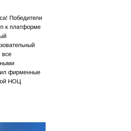
са! Победители
уп к платформе
ный
азовательный
 все
нными
овил фирменные
кой НОЦ