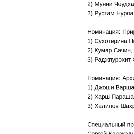
2) Мунни Чоудх
3) Рустам Нурла
Номинация: При
1) Сухотерина Н
2) Кумар Сачин
3) Раджпурохит
Номинация: Арх
1) Джоши Варша
2) Харш Параша
3) Халилов Шах
Специальный пр
Сергей Каракадь