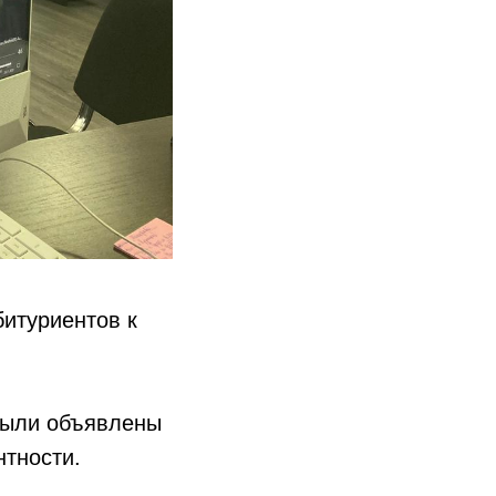
битуриентов к
были объявлены
нтности.