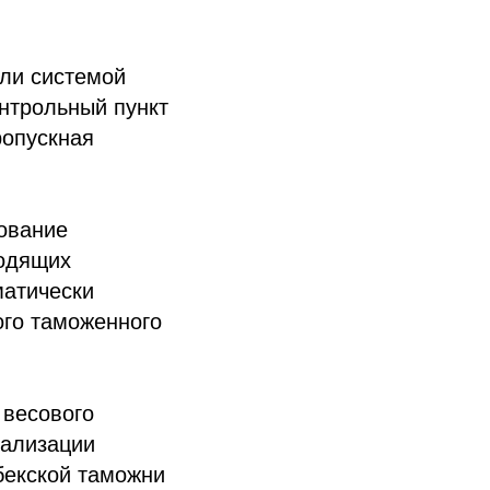
или системой
онтрольный пункт
ропускная
ование
ходящих
матически
го таможенного
 весового
еализации
бекской таможни