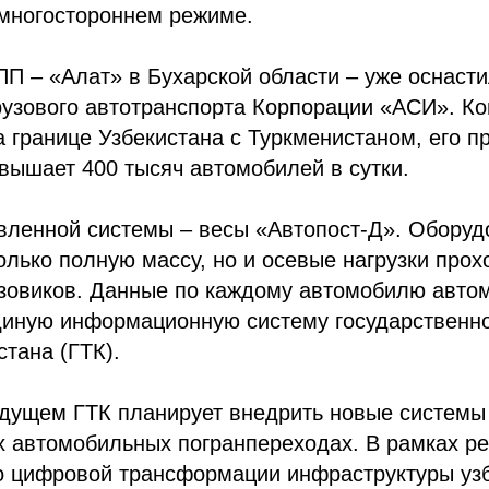
 многостороннем режиме.
ПП – «Алат» в Бухарской области – уже оснаст
рузового автотранспорта Корпорации «АСИ». К
 границе Узбекистана с Туркменистаном, его п
вышает 400 тысяч автомобилей в сутки.
овленной системы – весы «Автопост-Д». Оборуд
олько полную массу, но и осевые нагрузки про
зовиков. Данные по каждому автомобилю авто
диную информационную систему государственно
стана (ГТК).
дущем ГТК планирует внедрить новые системы
х автомобильных погранпереходах. В рамках р
о цифровой трансформации инфраструктуры уз