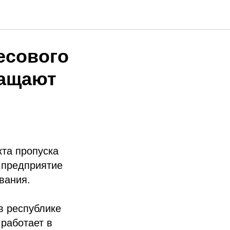
есового
нащают
кта пропуска
е предприятие
вания.
в республике
 работает в