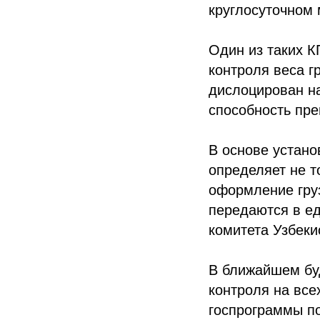
круглосуточном
Один из таких К
контроля веса г
дислоцирован на
способность пре
В основе устан
определяет не т
оформление гру
передаются в е
комитета Узбеки
В ближайшем бу
контроля на все
госпрограммы п