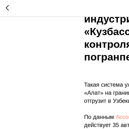
Междуна
индустр
«Кузбас
контрол
погранп
Такая система у
«Алат» на грани
отгрузит в Узбе
По данным
Ассо
действует 35 ав