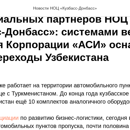
родное сотрудничество
Новости НОЦ «Кузбасс-Донбасс»
иальных партнёров НОЦ
с-Донбасс»: системами в
я Корпорации «АСИ» ос
ереходы Узбекистана
же работает на территории автомобильного пун
це с Туркменистаном. До конца года кузбасско
кистан ещё 10 комплектов аналогичного оборудо
циации
по развитию бизнес-логистики, сегодня 
томобильных пунктов пропуска, почти половина