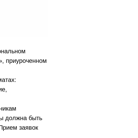
иональном
», приуроченном
матах:
ие,
тникам
ты должна быть
Прием заявок