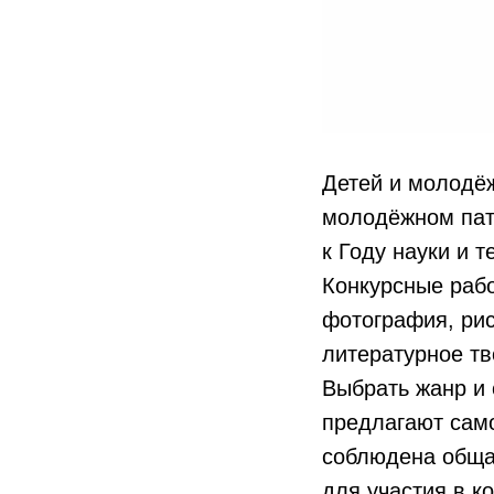
Детей и молодёж
молодёжном патр
к Году науки и т
Конкурсные раб
фотография, рис
литературное тв
Выбрать жанр и
предлагают само
соблюдена обща
для участия в к