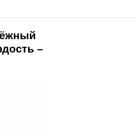
дёжный
рдость –