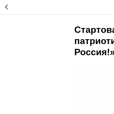
Стартов
патриот
Россия!