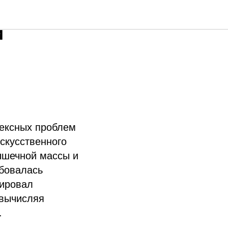
 НОЦ
и
ексных проблем
скусственного
ышечной массы и
ебовалась
зировал
 вычисляя
.