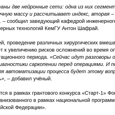
аны две нейронные сети: одна из них сегмен
ную массу и рассчитывает индекс, вторая –
,
– сообщил заведующий кафедрой инженерног
нерных технологий КемГУ Антон Шафрай.
й, проведение различных хирургических вмеша
т к увеличению рисков осложнений во время о
тационного периода.
«Сейчас идут разговоры о
иагностики саркопении перед операциями. И п
я автоматизации процесса будет этому воп
ь»
, –
добавил учёный.
тся в рамках грантового конкурса «Старт-1» Ф
ганизованного в рамках национальной програм
ийской Федерации».