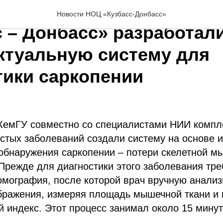
организаций-участников
Новости НОЦ «Кузбасс-Донбасс»
с – Донбасс» разработал
ктуальную систему для
тики саркопении
КемГУ совместно со специалистами НИИ компл
стых заболеваний создали систему на основе и
обнаружения саркопении – потери скелетной м
Прежде для диагностики этого заболевания тр
омография, после которой врач вручную анали
бражения, измеряя площадь мышечной ткани и
 индекс. Этот процесс занимал около 15 минут