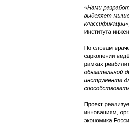
«Нами разработ
выделяет мышеч
классификации»
Института инже
По словам враче
саркопении ведё
рамках реабили
обязательной д
инструмента дл
способствоват
Проект реализуе
инновациям, ор
экономика Росс