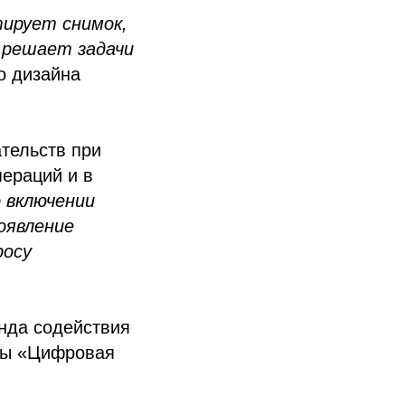
тирует снимок,
 решает задачи
о дизайна
тельств при
пераций и в
 включении
оявление
росу
онда содействия
мы «Цифровая