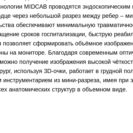
хнологии MIDCAB проводятся эндоскопическим
дце через небольшой разрез между ребер – ми
ьства обеспечивают минимальную травматично
ащение сроков госпитализации, быструю реаби
я позволяет сформировать объёмное изображе
оны на мониторе. Благодаря современным опти
можно получение изображения высокой чёткост
рург, используя 3D-очки, работает в грудной по
 инструментарием из мини-разреза, имея при 
ех анатомических структур в объемном виде.