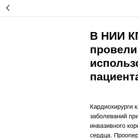
В НИИ К
провели
использ
пациент
Кардиохирурги 
заболеваний пр
инвазивного кор
сердца. Проопер