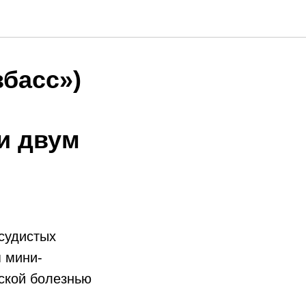
басс»)
и двум
судистых
 мини-
ской болезнью