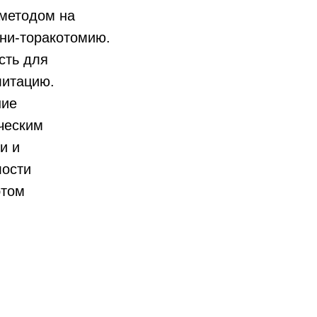
 методом на
ни-торакотомию.
сть для
литацию.
ние
ческим
и и
лости
этом