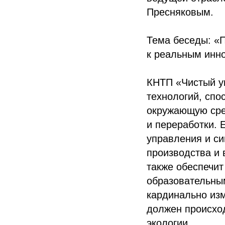
Пресняковым.
Тема беседы: «П
к реальным инно
КНТП «Чистый уг
технологий, сп
окружающую сре
и переработки.
управления и си
производства и 
также обеспечит
образовательны
кардинально из
должен происхо
экологии.