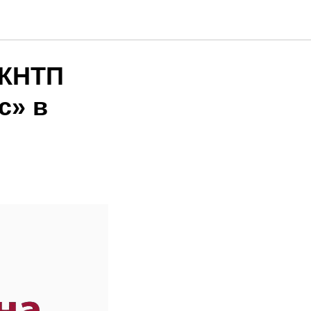
ательный
 КНТП
с» в