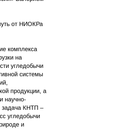
путь от НИОКРа
ие комплекса
рузки на
сти угледобычи
тивной системы
ий,
кой продукции, а
и научно-
 задача КНТП –
сс угледобычи
рироде и