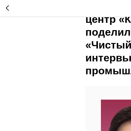
Директо
центр «
поделил
«Чистый
интервью
промышл