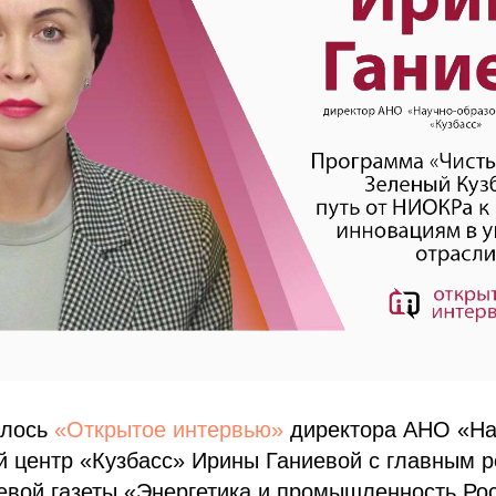
ялось
«Открытое интервью»
директора АНО «На
й центр «Кузбасс» Ирины Ганиевой с главным 
евой газеты «Энергетика и промышленность Ро