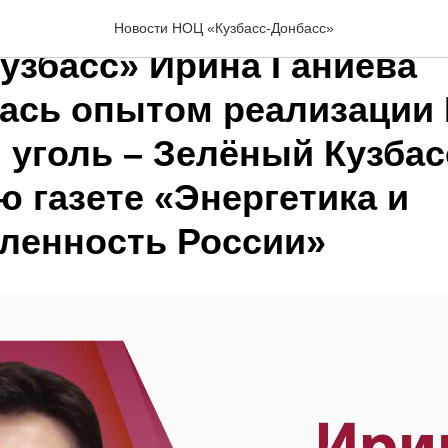
р АНО «Научно-образов
Новости НОЦ «Кузбасс-Донбасс»
Кузбасс» Ирина Ганиева
ась опытом реализации
 уголь – Зелёный Кузбас
 газете «Энергетика и
енность России»