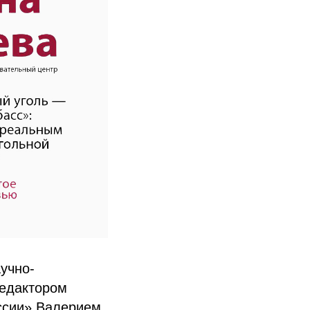
учно-
редактором
ссии» Валерием