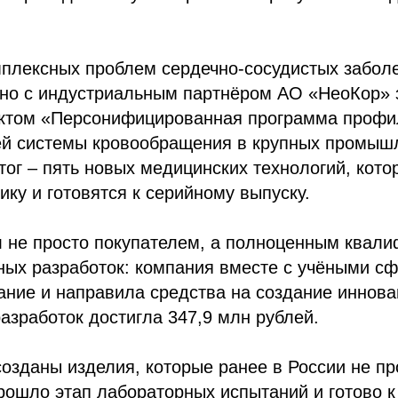
плексных проблем сердечно-сосудистых забол
но с индустриальным партнёром АО «НеоКор»
ектом «Персонифицированная программа профи
ей системы кровообращения в крупных промыш
итог – пять новых медицинских технологий, кото
ику и готовятся к серийному выпуску.
л не просто покупателем, а полноценным квал
чных разработок: компания вместе с учёными с
ание и направила средства на создание иннова
азработок достигла 347,9 млн рублей.
созданы изделия, которые ранее в России не п
рошло этап лабораторных испытаний и готово 