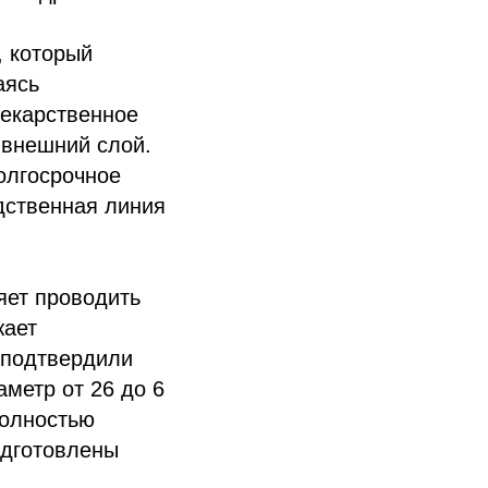
, который
аясь
лекарственное
 внешний слой.
олгосрочное
дственная линия
яет проводить
жает
 подтвердили
метр от 26 до 6
полностью
одготовлены