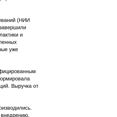
еваний (НИИ
 завершили
лактики и
ленных
рые уже
ифицированным
формировала
ций. Выручка от
роизводились.
к внедрению.