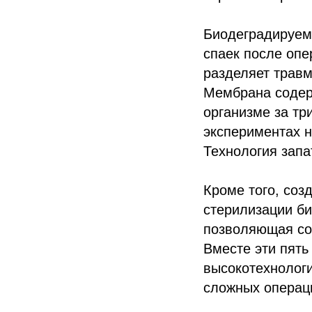
Биодеградируем
спаек после опе
разделяет трав
Мембрана содер
организме за тр
экспериментах н
Технология запа
Кроме того, соз
стерилизации би
позволяющая сох
Вместе эти пять
высокотехнолог
сложных операц