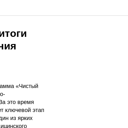
итоги
ния
рамма «Чистый
о-
За это время
ет ключевой этап
дин из ярких
дицинского