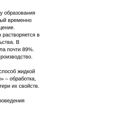
у образования
рый временно
щение.
 растворяется в
ьства. В
ла почти 89%.
производство.
 способ жидкой
» – обработка,
ери их свойств.
проведения