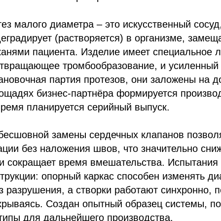
ез малого диаметра – это искусственный сосуд
еградирует (растворяется) в организме, замещ
канями пациента. Изделие имеет специальное 
отвращающее тромбообразование, и усиленный
ановочная партия протезов, они заложены на д
лощадях бизнес-партнёра формируется произво
время планируется серийный выпуск.
 бесшовной замены сердечных клапанов позвол
ции без наложения швов, что значительно сни
 и сокращает время вмешательства. Испытания
трукции: опорный каркас способен изменять диа
з разрушения, а створки работают синхронно, 
крываясь. Создан опытный образец системы, п
типы для дальнейшего производства.