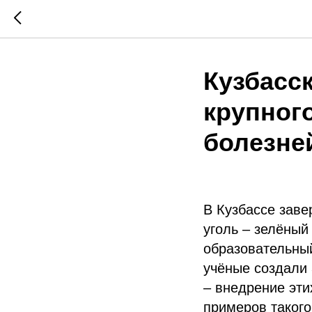
Кузбасс
крупного
болезне
В Кузбассе заве
уголь – зелёный
образовательный
учёные создали 
– внедрение эти
примеров такого