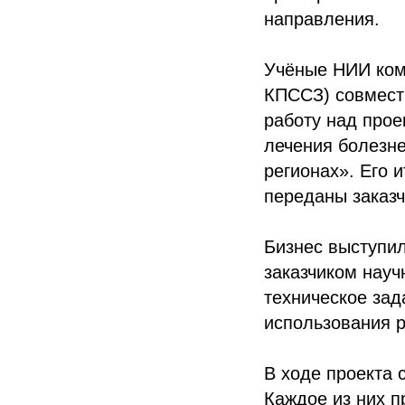
направления.
Учёные НИИ ком
КПССЗ) совмест
работу над про
лечения болезн
регионах». Его 
переданы заказч
Бизнес выступи
заказчиком нау
техническое зад
использования р
В ходе проекта 
Каждое из них п