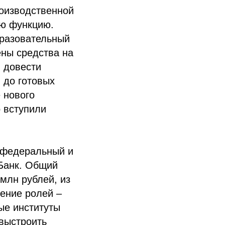
роизводственной
ою функцию.
бразовательный
ены средства на
 довести
 до готовых
 нового
 вступили
и федеральный и
Банк. Общий
млн рублей, из
ление ролей –
ые институты
 выстроить