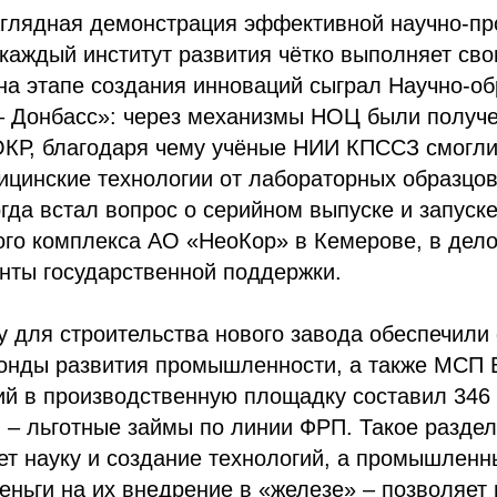
наглядная демонстрация эффективной научно-п
 каждый институт развития чётко выполняет св
на этапе создания инноваций сыграл Научно-о
 – Донбасс»: через механизмы НОЦ были получ
КР, благодаря чему учёные НИИ КПССЗ смогли
цинские технологии от лабораторных образцов
огда встал вопрос о серийном выпуске и запуске
го комплекса АО «НеоКор» в Кемерове, в дело
нты государственной поддержки.
у для строительства нового завода обеспечил
онды развития промышленности, а также МСП 
й в производственную площадку составил 346 
 – льготные займы по линии ФРП. Такое разде
т науку и создание технологий, а промышленн
еньги на их внедрение в «железе» – позволяет