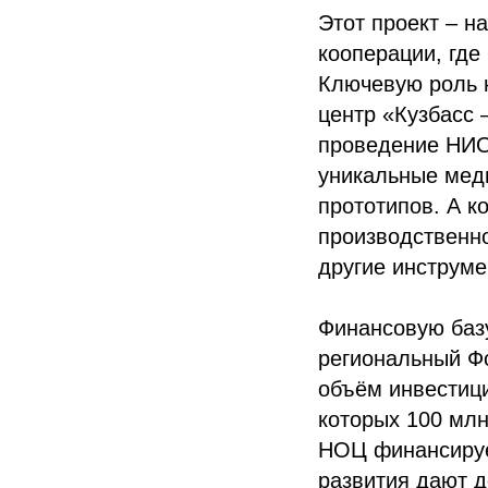
Этот проект – 
кооперации, где
Ключевую роль 
центр «Кузбасс
проведение НИО
уникальные меди
прототипов. А к
производственно
другие инструме
Финансовую баз
региональный Ф
объём инвестици
которых 100 млн
НОЦ финансируе
развития дают д