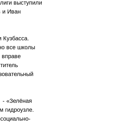
 лиги выступили
в и Иван
 Кузбасса.
но все школы
и вправе
ститель
зовательный
 - «Зелёная
м гидроузле.
 социально-