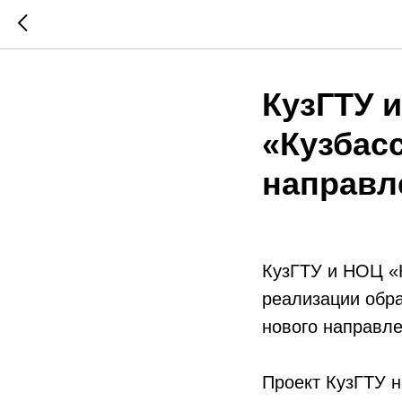
КузГТУ 
«Кузбас
направл
КузГТУ и НОЦ «К
реализации обра
нового направле
Проект КузГТУ н