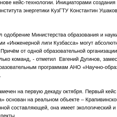
снове кейс-технологии. Инициаторами создания
нститута энергетики КузГТУ Константин Ушако
л одобрение Министерства образования и науки
ми «Инженерной лиги Кузбасса» могут абсолют
 Причём от одной образовательной организаци
лько команд, - отметил Евгений Дугинов, заме
бразовательным программам АНО «Научно-обра
.
амечен на первую декаду октября. Первый кейс
а» основан на реальном объекте – Крапивинско
ной составляющей, она имеет экологический и
пекты.