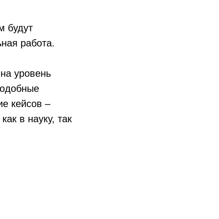
м будут
ьная работа.
на уровень
подобные
ие кейсов –
ак в науку, так