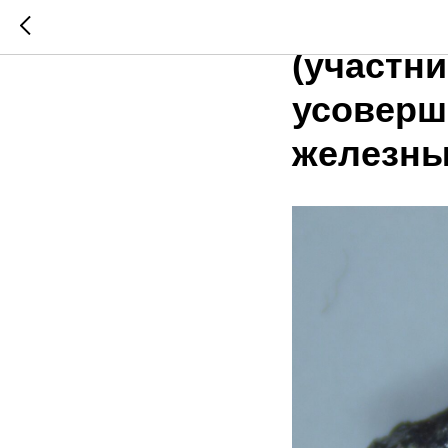
Учёные 
(участни
усоверш
железны