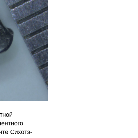
тной
ментного
нте Сихотэ-