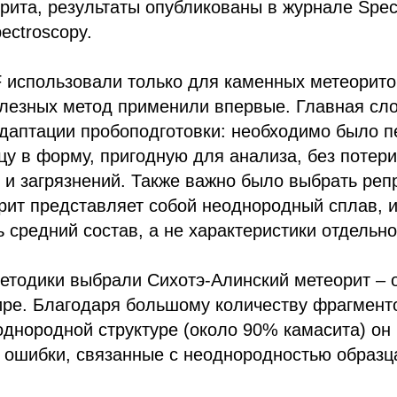
рита, результаты опубликованы в журнале Spect
pectroscopy.
 использовали только для каменных метеорито
елезных метод применили впервые. Главная сл
даптации пробоподготовки: необходимо было п
у в форму, пригодную для анализа, без потери
и загрязнений. Также важно было выбрать реп
рит представляет собой неоднородный сплав, и
 средний состав, а не характеристики отдельн
етодики выбрали Сихотэ-Алинский метеорит – 
ре. Благодаря большому количеству фрагменто
однородной структуре (около 90% камасита) он
 ошибки, связанные с неоднородностью образц