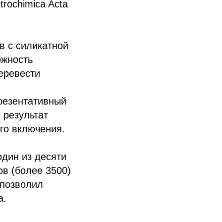
rochimica Acta
в с силикатной
ожность
еревести
резентативный
 результат
ого включения.
один из десяти
в (более 3500)
 позволил
а.