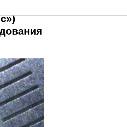
СО РАН
с»)
едования