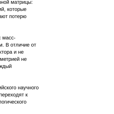
зной матрицы:
ий, которые
ают потерю
 масс-
. В отличие от
ктора и не
ометрией не
аждый
ийского научного
переходят к
логического