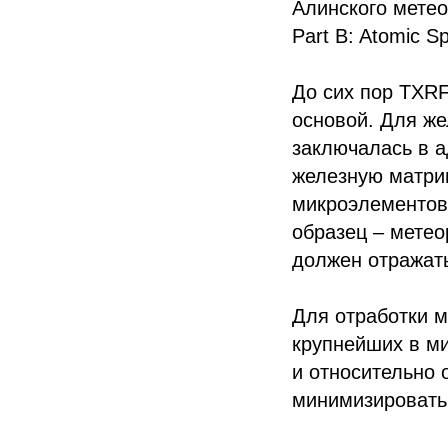
Алинского метео
Part B: Atomic S
До сих пор TXRF
основой. Для ж
заключалась в а
железную матриц
микроэлементов 
образец – метео
должен отражать
Для отработки м
крупнейших в ми
и относительно 
минимизировать