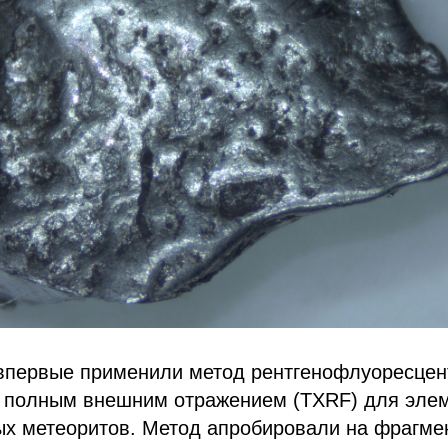
впервые применили метод рентгенофлуоресцен
с полным внешним отражением (TXRF) для эле
ых метеоритов. Метод апробировали на фрагме