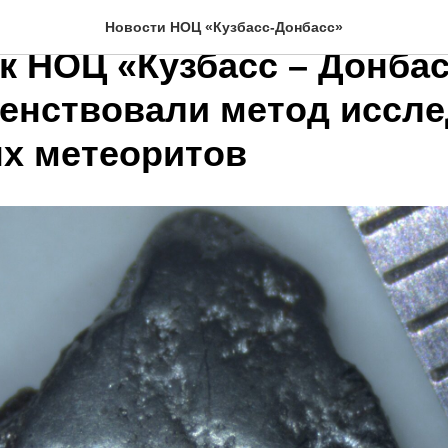
Института земной коры 
Новости НОЦ «Кузбасс-Донбасс»
к НОЦ «Кузбасс – Донбас
енствовали метод иссл
х метеоритов