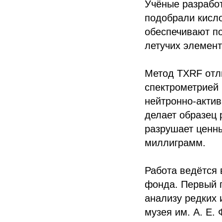
Учёные разрабо
подобрали кисло
обеспечивают п
летучих элемент
Метод TXRF отли
спектрометрией 
нейтронно-актив
делает образец 
разрушает ценн
миллиграмм.
Работа ведётся 
фонда. Первый г
анализу редких 
музея им. А. Е.