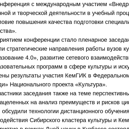
онференция с международным участием «Внедр
чной и творческой деятельности в учебный проц
ловие повышения качества подготовки специал
ства».
риятием конференции стало пленарное заседан
ли стратегические направления работы вузов к
зование 4.0», развитие сетевого взаимодейств
зовательных программ в сфере культуры и иску
ены результаты участия КемГИК в Федеральном
и» Национального проекта «Культура».
астники заседания также на теме перспективн
нацеленных на анализ преимуществ и рисков ц
 обсудили технологии дистанционного обучени
одействия Сибирского кластера культуры и Ке