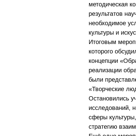
методическая к
результатов нау
необходимое ус
культуры и искус
Итоговым мероп
которого обсуди
концепции «Обра
реализации обра
были представл
«Творческие люд
Остановились уч
исследований, 
сферы культуры,
стратегию взаим