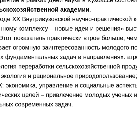
риятие
в рамках Дней науки в Кузбассе состоя
льскохозяйственной академии
.
оде XX Внутривузовской научно-практической 
ному комплексу – новые идеи и решения» выс
 Этот показатель практически втрое больше, ч
ывает огромную заинтересованность молодого п
х фундаментальных задач в направлениях: агр
ология переработки сельскохозяйственной прод
 экология и рациональное природопользование
; экономика, управление и социальные аспект
ических целей – привлечение молодых учёных и
ьных современных задач.