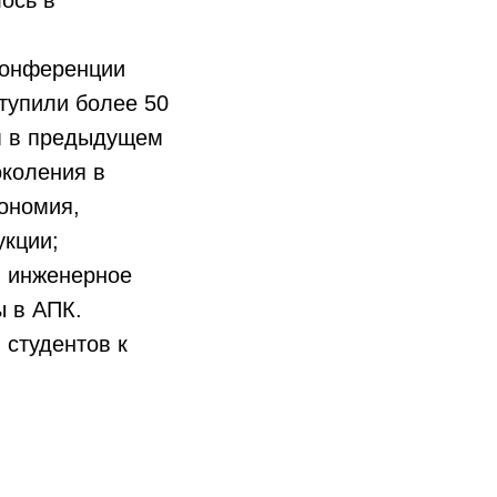
лось в
конференции
тупили более 50
ем в предыдущем
околения в
ономия,
укции;
; инженерное
ы в АПК.
 студентов к