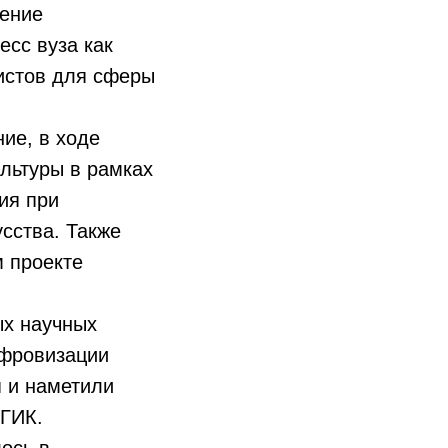
ение
есс вуза как
истов для сферы
ие, в ходе
ультуры в рамках
ия при
сства. Также
 проекте
ых научных
ифровизации
я и наметили
мГИК.