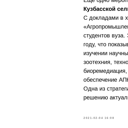
Ещё одно мероп
Кузбасской се
С докладами в х
«Агропромышлен
студентов вуза.
году, что показ
изучении научны
зоотехния, техн
биоремедиация,
обеспечение АПК
Одна из стратег
решению актуал
2021-02-04 16:08