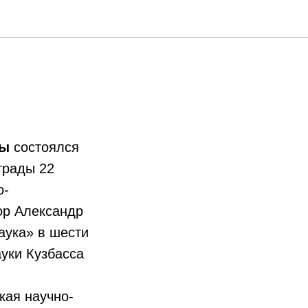
ры
состоялся
грады 22
о-
ор Александр
аука» в шести
уки Кузбасса
кая научно-