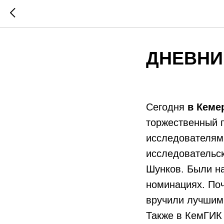
ДНЕВНИК
Сегодня
в Кеме
торжественный 
исследователям 
исследовательск
Шунков. Были н
номинациях. Поч
вручили лучшим
Также в КемГИК