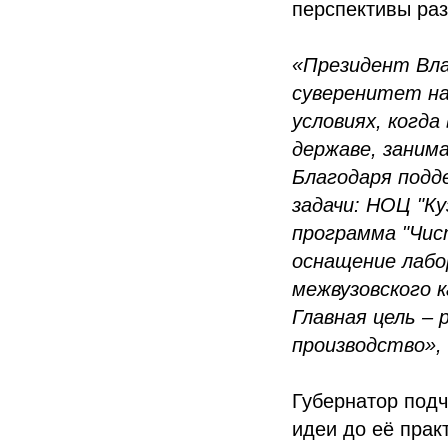
перспективы раз
«Президент Вла
суверенитет на
условиях, когда
державе, заним
Благодаря подд
задачи: НОЦ "Ку
программа "Чис
оснащение лаб
межвузовского 
Главная цель –
производство»,
Губернатор под
идеи до её прак