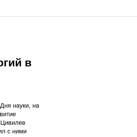
гий в
Дня науки, на
звитие
й Цивилев
ил с ними