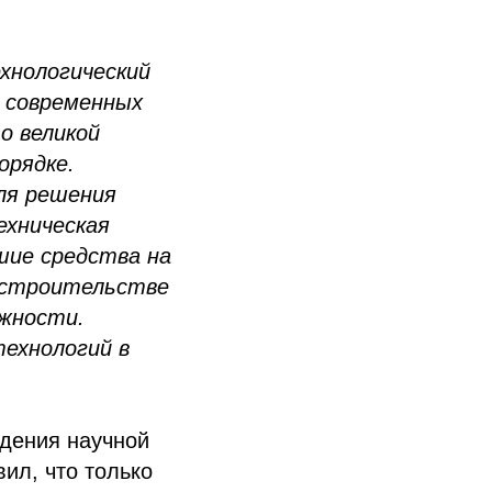
хнологический
в современных
 о великой
орядке.
ля решения
ехническая
шие средства на
 строительстве
ожности.
технологий в
ждения научной
ил, что только