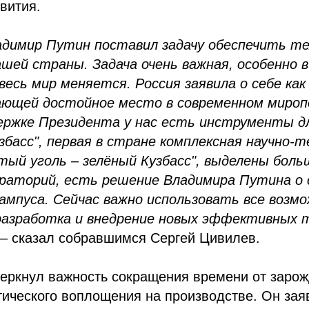
вития.
димир Путин поставил задачу обеспечить те
шей страны. Задача очень важная, особенно 
 весь мир меняется. Россия заявила о себе как
ающей достойное место в современном мироп
ержке Президента у нас есть инструменты д
збасс", первая в стране комплексная научно-т
тый уголь – зелёный Кузбасс", выделены боль
ораторий, есть решение Владимира Путина о
кампуса. Сейчас важно использовать все возм
 разработка и внедрение новых эффективных 
– сказал собравшимся Сергей Цивилев.
черкнул важность сокращения времени от заро
тического воплощения на производстве. Он заяв