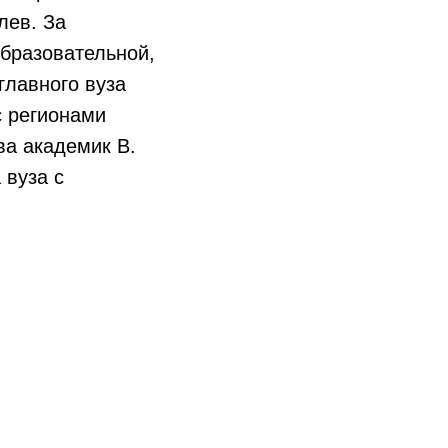
лев. За
бразовательной,
главного вуза
с регионами
ва академик В.
 вуза с