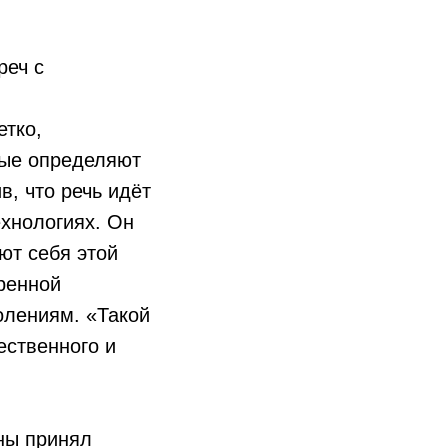
реч с
етко,
рые определяют
в, что речь идёт
ехнологиях. Он
ют себя этой
ренной
олениям. «Такой
ественного и
ны принял