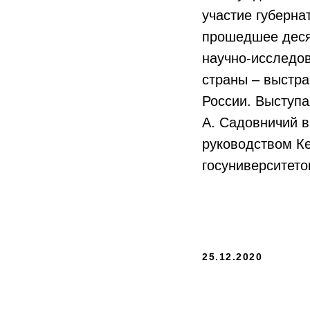
участие губерна
прошедшее деся
научно-исследов
страны – выстр
России. Выступа
А. Садовничий в
руководством К
госуниверситето
25.12.2020