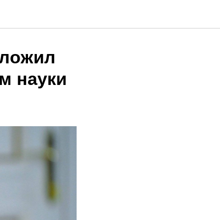
дложил
м науки