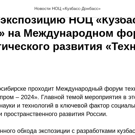
емьер Дмитрий Черныше
Новости НОЦ «Кузбасс-Донбасс»
 экспозицию НОЦ «Кузба
» на Международном фо
гического развития «Тех
восибирске проходит Международный форум тех
пром – 2024». Главной темой мероприятия в эт
ауки и технологий в ключевой фактор социаль
и пространственного развития России.
нного обхода экспозиции с разработками кузба