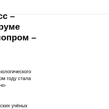
нко
сс –
руме
нопром –
нологического
ом году стала
но-
сских учёных