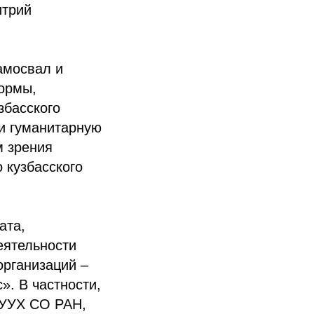
итрий
амосвал и
ормы,
збасского
и гуманитарную
м зрения
 кузбасского
ата,
еятельности
организаций –
». В частности,
 УУХ СО РАН,