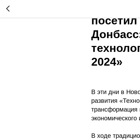
Вице-пр
посетил
Донбасс
техноло
2024»
В эти дни в Но
развития «Техно
трансформация н
экономического 
В ходе традицио