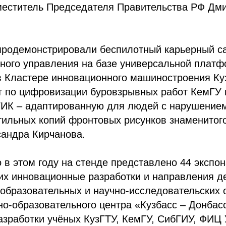
меститель Председателя Правительства РФ Дм
продемонстрировали беспилотный карьерный с
нного управления на базе универсальной платф
в Кластере инновационного машиностроения Ку
кт по цифровизации буровзрывных работ КемГУ 
ГИК – адаптированную для людей с нарушение
ильных копий фронтовых рисунков знаменитого
сандра Кирчанова.
 в этом году на стенде представлено 44 экспон
х инновационные разработки и направления д
образовательных и научно-исследовательских 
но-образовательного центра «Кузбасс – Донбасс
азработки учёных КузГТУ, КемГУ, СибГИУ, ФИЦ