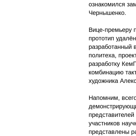
ознакомился за
Чернышенко.
Вице-премьеру 
прототип удалё
разработанный 
политеха, прое
разработку Кем
комбинацию такт
художника Алек
Напомним, всего
демонстрирующи
представителей 
участников науч
представлены р