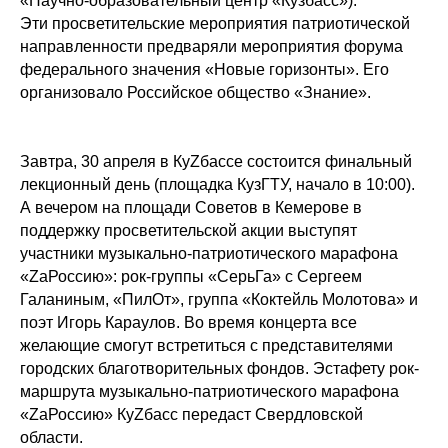
«Научно-образовательный центр «Кузбасс»).
Эти просветительские мероприятия патриотической
направленности предваряли мероприятия форума
федерального значения «Новые горизонты». Его
организовало Российское общество «Знание».
Завтра, 30 апреля в КуZбассе состоится финальный
лекционный день (площадка КузГТУ, начало в 10:00).
А вечером на площади Советов в Кемерове в
поддержку просветительской акции выступят
участники музыкально-патриотического марафона
«ZaРоссию»: рок-группы «СерьГа» с Сергеем
Галаниным, «ПилОт», группа «Коктейль Молотова» и
поэт Игорь Караулов. Во время концерта все
желающие смогут встретиться с представителями
городских благотворительных фондов. Эстафету рок-
маршрута музыкально-патриотического марафона
«ZaРоссию» КуZбасс передаст Свердловской
области.