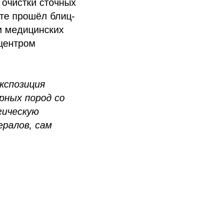
 очистки сточных
те прошёл блиц-
и медицинских
 центром
кспозиция
рных пород со
гическую
ералов, сам