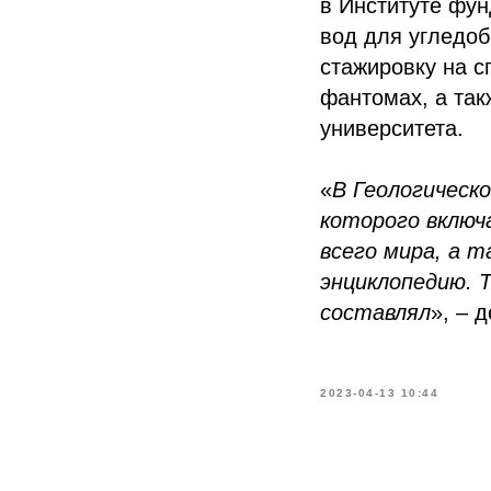
в Институте фун
вод для угледо
стажировку на с
фантомах, а та
университета.
«
В Геологическ
которого включа
всего мира, а 
энциклопедию. 
составлял
», – 
2023-04-13 10:44