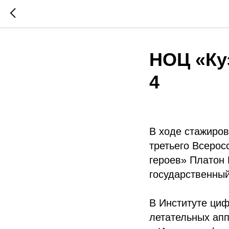
НОЦ «Ку
4
В ходе стажиров
третьего Всерос
героев» Платон 
государственный
В Институте ци
летательных ап