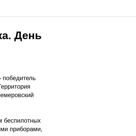
а. День
» победитель
Территория
Кемеровский
м беспилотных
ими приборами,