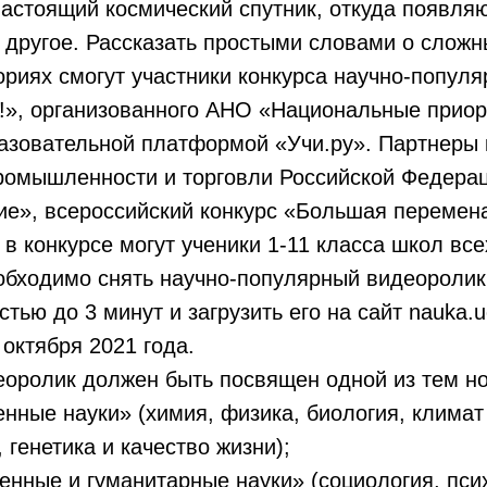
настоящий космический спутник, откуда появля
 другое. Рассказать простыми словами о слож
ориях смогут участники конкурса научно-популя
!», организованного АНО «Национальные прио
азовательной платформой «Учи.ру». Партнеры 
ромышленности и торговли Российской Федерац
ие», всероссийский конкурс «Большая перемен
 в конкурсе могут ученики 1-11 класса школ все
обходимо снять научно-популярный видеоролик
ью до 3 минут и загрузить его на сайт nauka.uc
 октября 2021 года.
еоролик должен быть посвящен одной из тем н
е науки» (химия, физика, биология, климат 
 генетика и качество жизни);
е и гуманитарные науки» (социология, псих