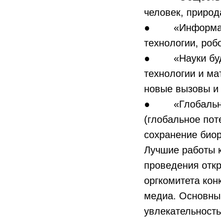
человек, природ
● «Информацион
технологии, роб
● «Науки будущ
технологии и ма
новые вызовы и 
● «Глобальные 
(глобальное пот
сохранение биор
Лучшие работы к
проведения откр
оргкомитета кон
медиа. Основным
увлекательность