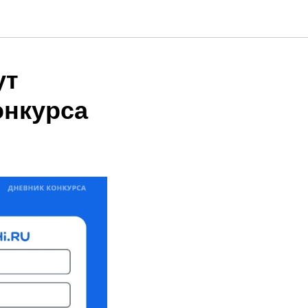
ут
онкурса