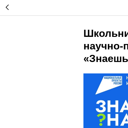
Школьни
научно-
«Знаешь