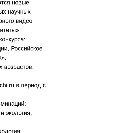
ются новые
ных научных
рного видео
ритеты»
конкурса:
ии, Российское
а».
х возрастов.
hi.ru в период с
оминаций:
и экология,
ология,