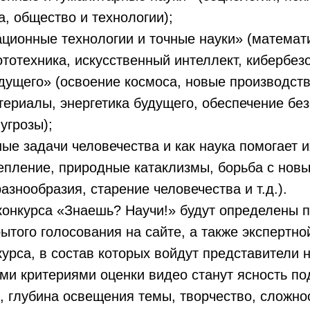
а, общество и технологии);
ные технологии и точные науки» (математик
ототехника, искусственный интеллект, кибербезо
его» (освоение космоса, новые производст
териалы, энергетика будущего, обеспечение без
угрозы);
задачи человечества и как наука помогает и
епление, природные катаклизмы, борьба с нов
азнообразия, старение человечества и т.д.).
онкурса «Знаешь? Научи!» будут определены п
ытого голосования на сайте, а также экспертно
курса, в состав которых войдут представители н
и критериями оценки видео станут ясность по
, глубина освещения темы, творчество, сложно