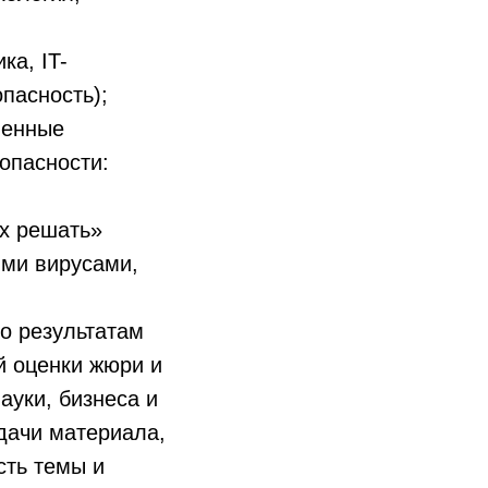
а, IT-
пасность);
венные
опасности:
х решать»
ыми вирусами,
о результатам
й оценки жюри и
ауки, бизнеса и
дачи материала,
сть темы и