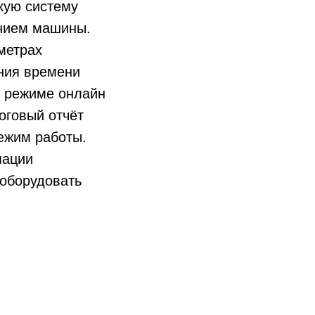
кую систему
янием машины.
метрах
ения времени
в режиме онлайн
оговый отчёт
ежим работы.
мации
 оборудовать