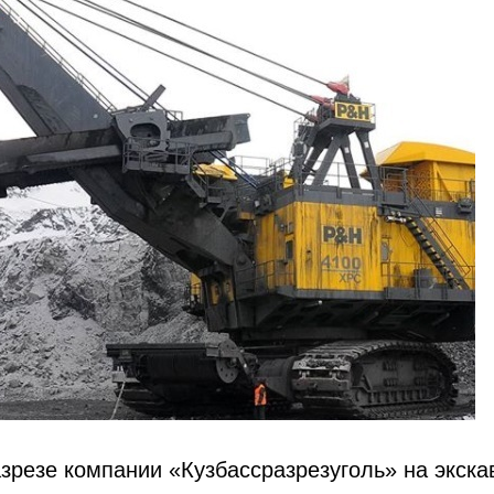
зрезе компании «Кузбассразрезуголь» на экска