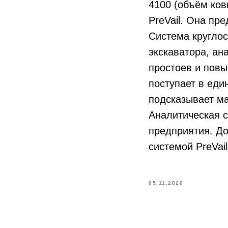
4100 (объём ков
PreVail. Она пр
Система круглос
экскаватора, ан
простоев и пов
поступает в еди
подсказывает м
Аналитическая 
предприятия. До
системой PreVai
05.11.2020