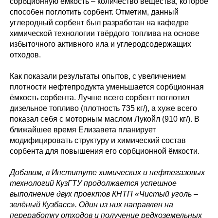
сорбционную ёмкость – количество вещества, которое
способен поглотить сорбент. Отметим, данный
углеродный сорбент был разработан на кафедре
химической технологии твёрдого топлива на основе
избыточного активного ила и углеродсодержащих
отходов.
Как показали результаты опытов, с увеличением
плотности нефтепродукта уменьшается сорбционная
ёмкость сорбента. Лучше всего сорбент поглотил
дизельное топливо (плотность 735 кг/), а хуже всего
показал себя с моторным маслом Лукойл (910 кг/). В
ближайшее время Елизавета планирует
модифицировать структуру и химический состав
сорбента для повышения его сорбционной ёмкости.
Добавим, в Институте химических и нефтегазовых
технологий КузГТУ продолжается успешное
выполнение двух проектов КНТП «Чистый уголь –
зелёный Кузбасс». Один из них направлен на
переработку отходов и получение редкоземельных