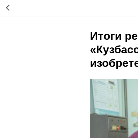
Итоги р
«Кузбас
изобрет