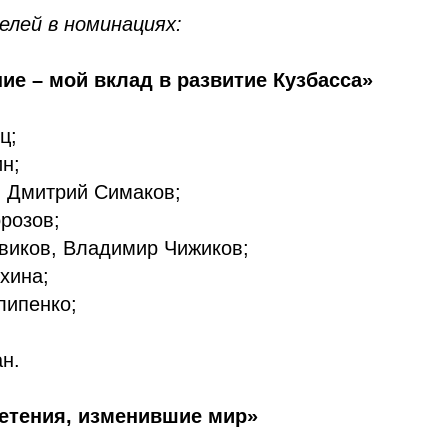
елей в номинациях:
ие – мой вклад в развитие Кузбасса»
ц;
н;
, Дмитрий Симаков;
розов;
виков, Владимир Чижиков;
хина;
липенко;
н.
ретения, изменившие мир»