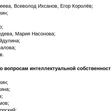
еева, Всеволод Ихсанов, Егор Королёв;
кин;
р;
дева, Мария Насонова;
йдулина;
алова;
в.
по вопросам интеллектуальной собственност
кин;
ина;
в;
мов;
орский;