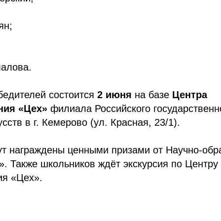
ян;
алова.
бедителей состоится
2 июня
на базе
Центра
ния «Цех»
филиала Российского государственно
сств в г. Кемерово (ул. Красная, 23/1).
ут награждены ценными призами от Научно-обр
». Также школьников ждёт экскурсия по Центру
ия «Цех».