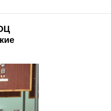
ОЦ
кие