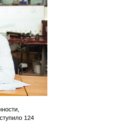
нности,
оступило 124