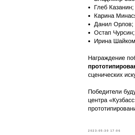
Глеб Казанин;
Карина Минас
Данил Орлов;
Остап Чурсин;
Ирина Шайком
Награждение по
прототипирова
сценических иску
Победители буд
центра «Кузбасс
прототипирован
2023-05-30 17:06