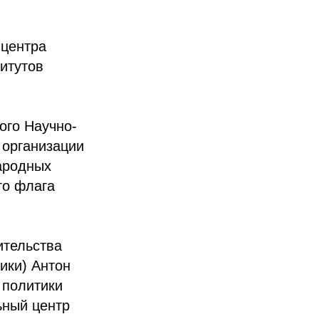
 центра
титутов
ого Научно-
 организации
Народных
го флага
ительства
ики) Антон
 политики
ьный центр