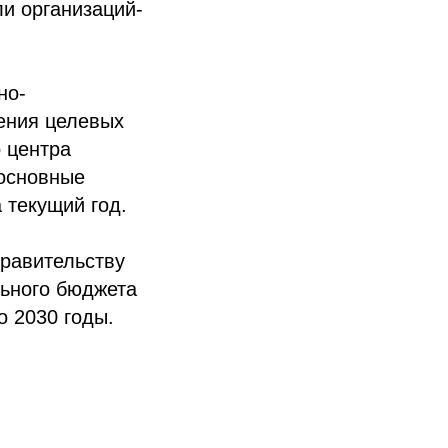
ли организаций-
но-
ения целевых
 центра
 основные
 текущий год.
равительству
ьного бюджета
 2030 годы.