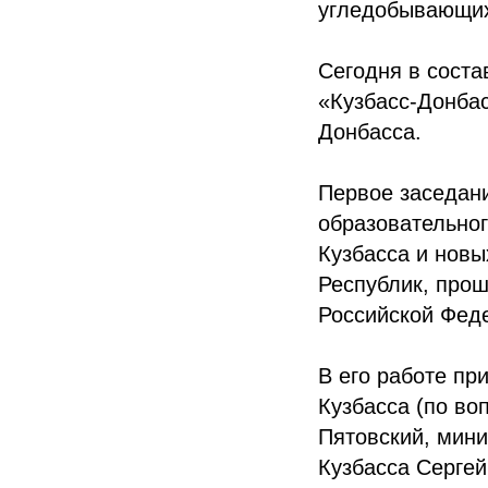
угледобывающих
Сегодня в соста
«Кузбасс-Донбас
Донбасса.
Первое заседан
образовательног
Кузбасса и новы
Республик, прош
Российской Фед
В его работе пр
Кузбасса (по во
Пятовский, мини
Кузбасса Серге