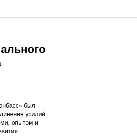
нального
а
онбасс» был
единения усилий
ями, опытом и
звития