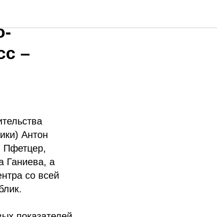
ющего
о-
сс –
ительства
ики) Антон
й Пфетцер,
 Ганиева, а
ентра со всей
блик.
вых показателей