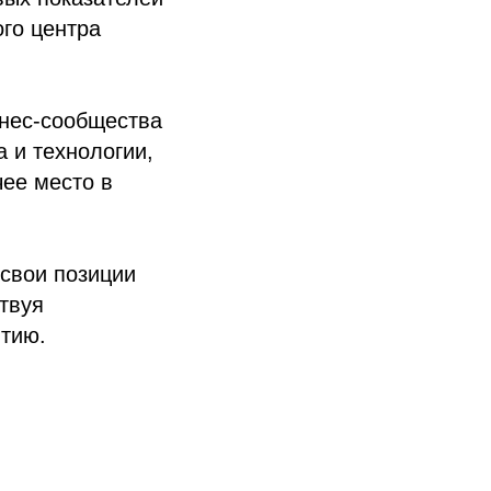
го центра
знес-сообщества
 и технологии,
чее место в
свои позиции
твуя
итию.