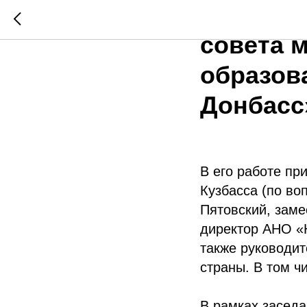
Состоял
совета 
образов
Донбасс
В его работе пр
Кузбасса (по во
Пятовский, заме
директор АНО «Н
также руководит
страны. В том ч
В рамках засед