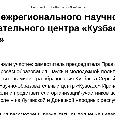
ось заседание Управля
Новости НОЦ «Кузбасс-Донбасс»
межрегионального Научн
ательного центра «Кузба
»
иняли участие: заместитель председателя Прав
просам образования, науки и молодёжной полит
ститель министра образования Кузбасса Серге
аучно-образовательный центр «Кузбасс» Ирина
ели и представители организаций-участников ц
исле – из Луганской и Донецкой народных респу
ания рассмотрены результаты выполнения целе