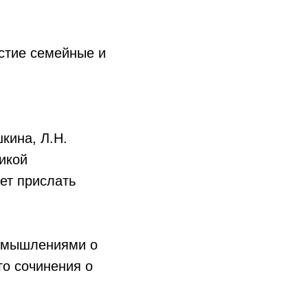
астие семейные и
кина, Л.Н.
ликой
ет прислать
азмышлениями о
о сочинения о