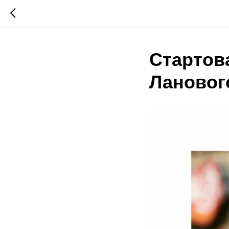
Стартов
Лановог