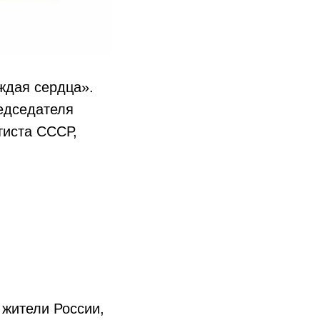
ждая сердца».
едседателя
тиста СССР,
 жители России,