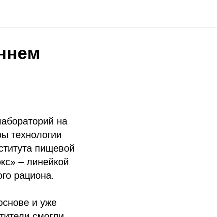
ёных
еннем
лабораторий на
ры технологии
нститута пищевой
кс» – линейкой
го рациона.
основе и уже
тители смогли