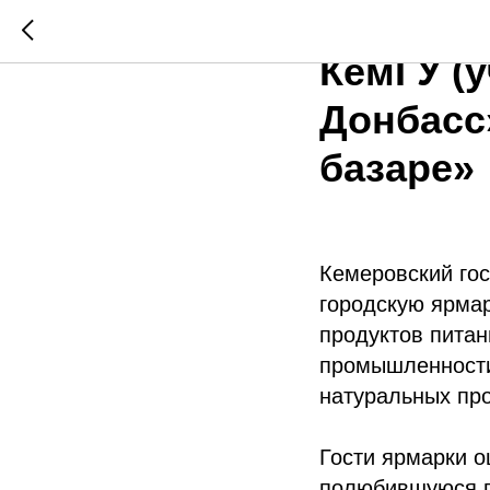
Наука со
КемГУ (у
Донбасс
базаре»
Кемеровский го
городскую ярма
продуктов питан
промышленности
натуральных про
Гости ярмарки о
полюбившуюся п