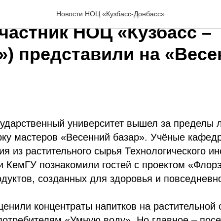
 вкусом: разработки уч
Новости НОЦ «Кузбасс-Донбасс»
частник НОЦ «Кузбасс –
») представили на «Вес
сударственный университет вышел за пределы 
рку мастеров «Весенний базар». Учёные кафед
ия из растительного сырья Технологического и
 КемГУ познакомили гостей с проектом «Флорэ
дуктов, созданных для здоровья и повседневно
ценили концентраты напитков на растительной 
отребителям «Умную воду». Но главное – посе