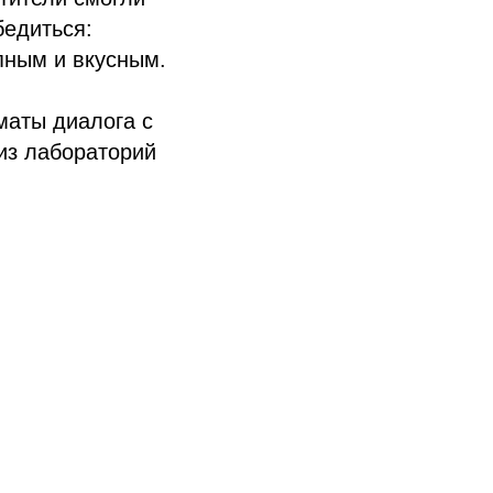
бедиться:
пным и вкусным.
маты диалога с
из лабораторий