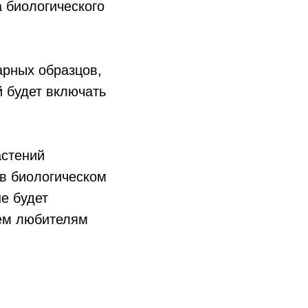
 биологического
арных образцов,
й будет включать
астений
в биологическом
е будет
сем любителям