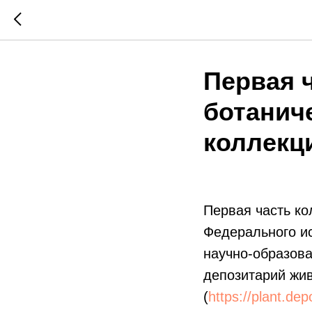
Первая 
ботанич
коллекц
Первая часть ко
Федерального ис
научно-образова
депозитарий жи
(
https://plant.de