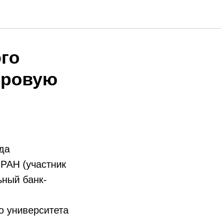
ого
фровую
да
 РАН (участник
ьный банк-
о университета