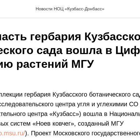
Новости НОЦ «Кузбасс-Донбасс»
часть гербария Кузбасск
еского сада вошла в Ци
ию растений МГУ
ллекции гербария Кузбасского ботанического са
следовательского центра угля и углехимии СО
тельного центра «Кузбасс») вошла в Национал
вых систем «Ноев ковчег», созданный МГУ
po.msu.ru/
). Проект Московского государственног