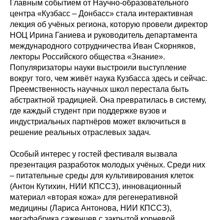
Главным событием от Научно-образовательного
центра «Кузбасс – Донбасс» стала интерактивная
лекция об учёных региона, которую провели директор
НОЦ Ирина Ганиева и руководитель департамента
международного сотрудничества Иван Скорняков,
лекторы Российского общества «Знание».
Популяризаторы науки выстроили выступление
вокруг того, чем живёт наука Кузбасса здесь и сейчас.
Преемственность научных школ перестала быть
абстрактной традицией. Она превратилась в систему,
где каждый студент при поддержке вузов и
индустриальных партнёров может включиться в
решение реальных отраслевых задач.
Особый интерес у гостей фестиваля вызвала
презентация разработок молодых учёных. Среди них
– питательные среды для культивирования клеток
(Антон Кутихин, НИИ КПССЗ), инновационный
материал «вторая кожа» для регенеративной
медицины (Лариса Антонова, НИИ КПССЗ),
мегафабрика саженцев с закрытой корневой