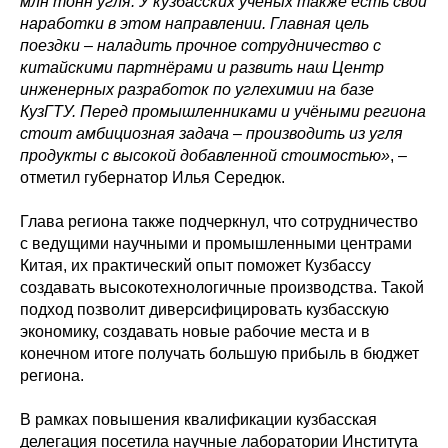
млн тонн угля. У кузбасских учёных также есть свои
наработки в этом направлении. Главная цель
поездки
–
наладить прочное сотрудничество с
китайскими партнёрами и развить наш Центр
инженерных разработок по углехимии на базе
КузГТУ. Перед промышленниками и учёными региона
стоит амбициозная задача
–
производить из угля
продукты с высокой добавленной стоимостью»
, –
отметил губернатор Илья Середюк.
Глава региона также подчеркнул, что сотрудничество
с ведущими научными и промышленными центрами
Китая, их практический опыт поможет Кузбассу
создавать высокотехнологичные производства. Такой
подход позволит диверсифицировать кузбасскую
экономику, создавать новые рабочие места и в
конечном итоге получать большую прибыль в бюджет
региона.
В рамках повышения квалификации кузбасская
делегация посетила научные лаборатории Института