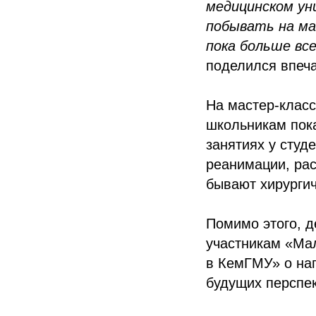
медицинском у
побывать на мас
пока больше вс
поделился впеч
На мастер-класс
школьникам пок
занятиях у студ
реанимации, рас
бывают хирургич
Помимо этого, д
участникам «Ма
в КемГМУ» о на
будущих перспек