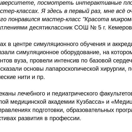
ниверситете, посмотреть интерактивные пл
тер-классах. Я здесь в первый раз, мне всё о
его понравился мастер-класс "Красота микром
атлениями десятиклассник СОШ № 5 г. Кемеров
ах в центре симуляционного обучения и аккред
азали симуляционное оборудование, на которо
ентов вуза, провели интенсив по базовой серде
сказали основы лапароскопической хирургии, п
еские нити и пр.
еканы лечебного и педиатрического факультето
лой медицинской академии Кузбасса» и «Медиц
правлениях подготовки, образовательных прог
тивах развития в профессии.