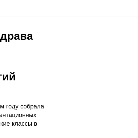
здрава
)
тий
м году собрала
иентационных
кие классы в