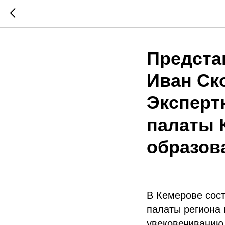
Предста
Иван Ск
Эксперт
палаты 
образов
В Кемерове сос
палаты региона 
увековечиванию 