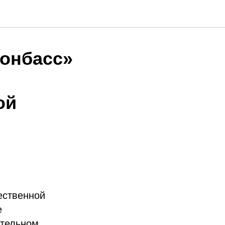
Донбасс»
ой
ественной
е
ательном