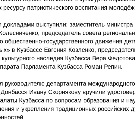
к ресурсу патриотического воспитания молодёж
и докладами выступили: заместитель министра
Колесниченко, председатель совета региональн
о общественно-государственного движения дет
х» в Кузбассе Евгения Козленко, председател
 культурного наследия Кузбасса Вера Федотова
ппарата Парламента Кузбасса Роман Репин.
ия руководителю департамента международного
 Донбасс» Ивану Скорнякову вручили удостовер
латы Кузбасса по вопросам образования и наук
ения и укрепления традиционных российских д
нностей.