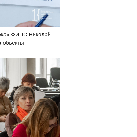
тека» ФИПС Николай
а объекты