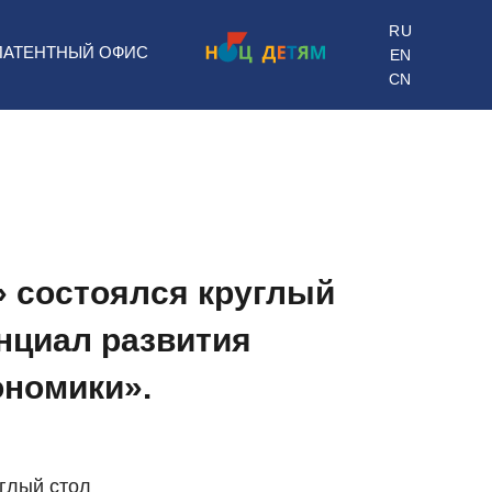
RU
ПАТЕНТНЫЙ ОФИС
EN
CN
» состоялся круглый
нциал развития
ономики».
углый стол