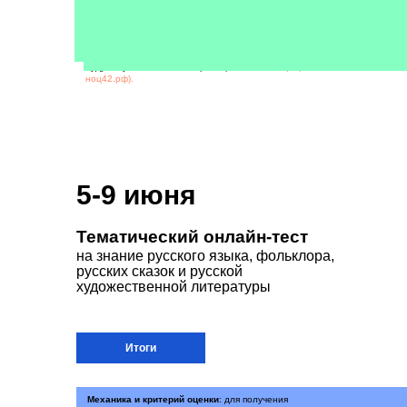
Подведение итогов викторины:
победителями
викторины становятся первые 3 участника,
оставившие комментарии с правильными ответами.
Победители будут определяться по итогам каждого
дня с 5 по 9 июня 2023 года. Результаты викторины
будут опубликованы на странице Фестиваля
(https://
ноц42.рф).
5-9 июня
Тематический онлайн-тест
на знание русского языка, фольклора,
русских сказок и русской
художественной литературы
Итоги
Механика и критерий оценки
: для получения