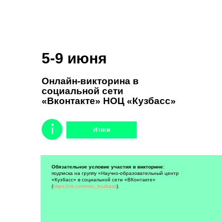
5-9 июня
Онлайн-викторина в
социальной сети
«Вконтакте» НОЦ «Кузбасс»
Итоги
Механика проведения викторины
: ежедневно в
Обязательное условие участия в викторине
:
течение недели организатор конкурса выкладывает
подписка на группу «Научно-образовательный центр
фотографию с заданием по мотивам известных
«Кузбасс» в социальной сети «ВКонтакте»
литературных произведений, персонажей или
(
https://vk.com/noc_kuzbass
).
предметов литературных сюжетов. Участники
конкурса в социальной сети должны угадать
произведение, литературного персонажа или
отсутствующий предмет и правильный ответ
написать в комментариях.