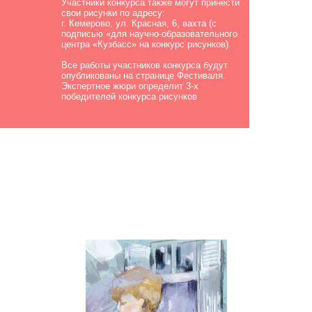
Участники конкурса также могут принести
свои рисунки по адресу:
г. Кемерово, ул. Красная, 6, вахта (с
подписью «для научно-образовательного
центра «Кузбасс» на конкурс рисунков).
Все работы участников конкурса будут
опубликованы на странице Фестиваля.
Экспертное жюри определит 3-х
победителей конкурса рисунков