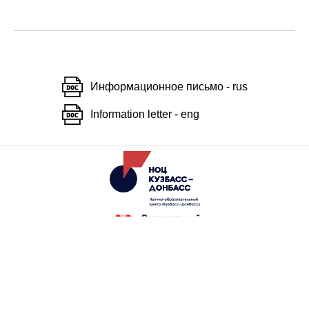
Информационное письмо - rus
Information letter - eng
АНО «Научно-образовательный
центр «Кузбасс»
8 (3842) 75-11-00
nots@nots42.ru